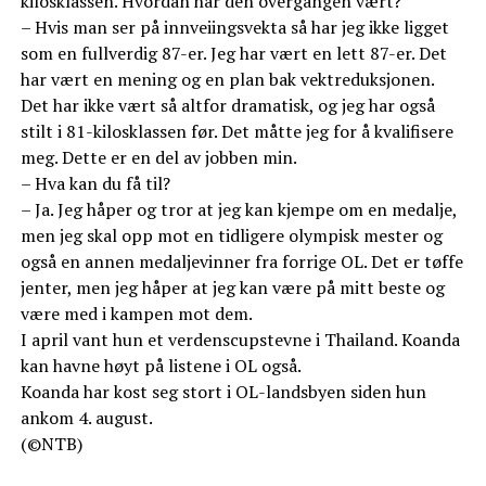
kilosklassen. Hvordan har den overgangen vært?
– Hvis man ser på innveiingsvekta så har jeg ikke ligget
som en fullverdig 87-er. Jeg har vært en lett 87-er. Det
har vært en mening og en plan bak vektreduksjonen.
Det har ikke vært så altfor dramatisk, og jeg har også
stilt i 81-kilosklassen før. Det måtte jeg for å kvalifisere
meg. Dette er en del av jobben min.
– Hva kan du få til?
– Ja. Jeg håper og tror at jeg kan kjempe om en medalje,
men jeg skal opp mot en tidligere olympisk mester og
også en annen medaljevinner fra forrige OL. Det er tøffe
jenter, men jeg håper at jeg kan være på mitt beste og
være med i kampen mot dem.
I april vant hun et verdenscupstevne i Thailand. Koanda
kan havne høyt på listene i OL også.
Koanda har kost seg stort i OL-landsbyen siden hun
ankom 4. august.
(©NTB)