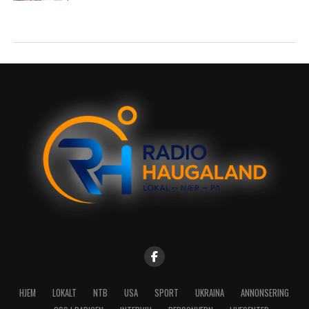
HJEM
LOKALT
NTB
USA
SPORT
UKRAINA
ANNONSERING