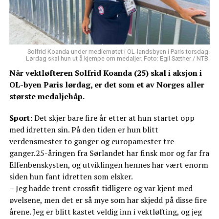
Solfrid Koanda under mediemøtet i OL-landsbyen i Paris torsdag.
Lørdag skal hun ut å kjempe om medaljer. Foto: Egil Sæther / NTB.
Når vektløfteren Solfrid Koanda (25) skal i aksjon i
OL-byen Paris lørdag, er det som et av Norges aller
største medaljehåp.
Sport
: Det skjer bare fire år etter at hun startet opp
med idretten sin. På den tiden er hun blitt
verdensmester to ganger og europamester tre
ganger.25-åringen fra Sørlandet har finsk mor og far fra
Elfenbenskysten, og utviklingen hennes har vært enorm
siden hun fant idretten som elsker.
– Jeg hadde trent crossfit tidligere og var kjent med
øvelsene, men det er så mye som har skjedd på disse fire
årene. Jeg er blitt kastet veldig inn i vektløfting, og jeg