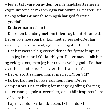
– Jeg er tatt vare på av den forrige landslagstreneren
Zygmunt Smalcerz (som også var olympisk mester i sin
tid) og Stian Grimseth som også har god fartstid i
styrkeløft.
– Er du et naturtalent?
– Det er en blanding mellom talent og beintøft arbeid.
Det er ikke noe som har kommet av seg selv. Det har
vært mye hardt arbeid, og aller viktigst er hodet.
– Det har vært veldig overveldende fra første innpust
siden jeg kom inn i OL-landsbyen. Det er masse folk her
og veldig stort, men jeg har trivdes veldig godt. Det har
vært helt fantastisk å ha vært her fram til nå.
– Det er stort sammenlignet med et EM og VM?
– Ja. Det kan nesten ikke sammenlignes. Det er
kjempestort. Det er viktig for mange og viktig for meg.
Det er mange gode utøvere her, og du blir inspirert bare
av å være her.
– I april var du i 87-kilosklassen. I OL er du 81-