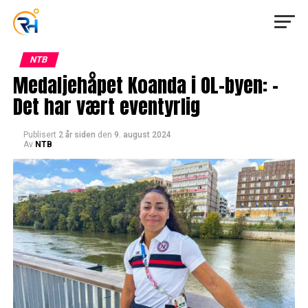
NTB
Medaljehåpet Koanda i OL-byen: –
Det har vært eventyrlig
Publisert
2 år siden
den
9. august 2024
Av
NTB