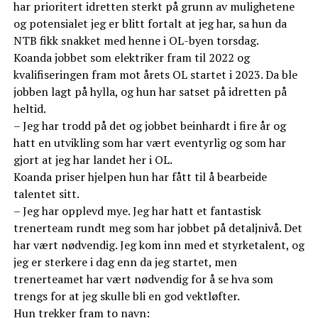
har prioritert idretten sterkt på grunn av mulighetene
og potensialet jeg er blitt fortalt at jeg har, sa hun da
NTB fikk snakket med henne i OL-byen torsdag.
Koanda jobbet som elektriker fram til 2022 og
kvalifiseringen fram mot årets OL startet i 2023. Da ble
jobben lagt på hylla, og hun har satset på idretten på
heltid.
– Jeg har trodd på det og jobbet beinhardt i fire år og
hatt en utvikling som har vært eventyrlig og som har
gjort at jeg har landet her i OL.
Koanda priser hjelpen hun har fått til å bearbeide
talentet sitt.
– Jeg har opplevd mye. Jeg har hatt et fantastisk
trenerteam rundt meg som har jobbet på detaljnivå. Det
har vært nødvendig. Jeg kom inn med et styrketalent, og
jeg er sterkere i dag enn da jeg startet, men
trenerteamet har vært nødvendig for å se hva som
trengs for at jeg skulle bli en god vektløfter.
Hun trekker fram to navn: