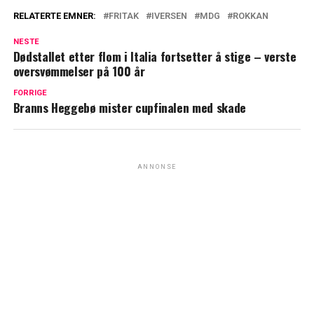
RELATERTE EMNER:
FRITAK
IVERSEN
MDG
ROKKAN
NESTE
Dødstallet etter flom i Italia fortsetter å stige – verste
oversvømmelser på 100 år
FORRIGE
Branns Heggebø mister cupfinalen med skade
ANNONSE