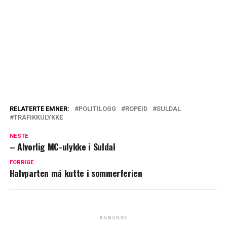
RELATERTE EMNER:
POLITILOGG
ROPEID
SULDAL
TRAFIKKULYKKE
NESTE
– Alvorlig MC-ulykke i Suldal
FORRIGE
Halvparten må kutte i sommerferien
ANNONSE