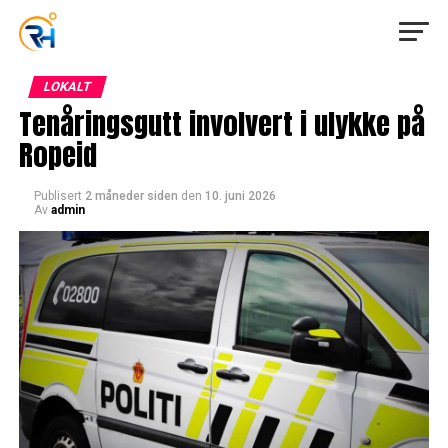
LOKALT
Tenåringsgutt involvert i ulykke på
Ropeid
Publisert
2 måneder siden
den
10. juni 2026
Av
admin