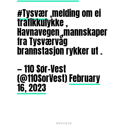
#Tysvær
,melding om ei
trafikkulykke ,
Havnavegen ,mannskaper
fra Tysværvåg
brannstasjon rykker ut .
— 110 Sør-Vest
(@110SorVest)
February
16, 2023
ANNONSE