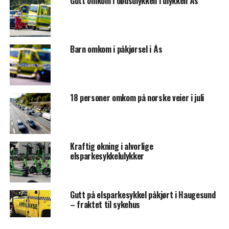
Gutt omkom i dødsulykken i ulykken Ås
Barn omkom i påkjørsel i Ås
18 personer omkom på norske veier i juli
Kraftig økning i alvorlige
elsparkesykkelulykker
Gutt på elsparkesykkel påkjørt i Haugesund
– fraktet til sykehus