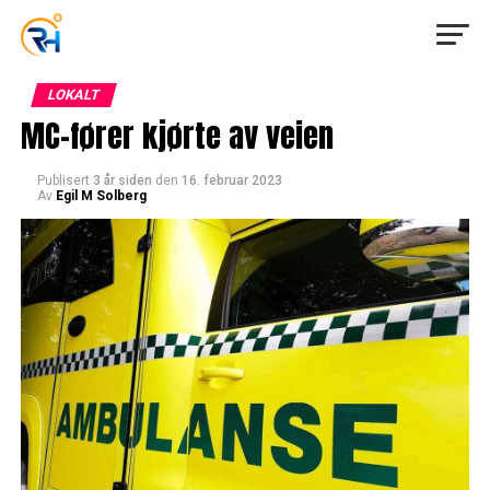
LOKALT
MC-fører kjørte av veien
Publisert
3 år siden
den
16. februar 2023
Av
Egil M Solberg