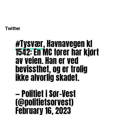
Twitter
#Tysvær
, Havnavegen kl
1542: En MC fører har kjørt
av veien. Han er ved
bevissthet, og er trolig
ikke alvorlig skadet.
— Politiet i Sør-Vest
(@politietsorvest)
February 16, 2023