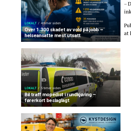
– D
ink
LOKALT
4 timer siden
Pub
Over 1.300 skadet av vold på jobb –
at
helseansatte mest utsatt
LOKALT
5 timer siden
Bil traff mopedist i rundkjøring –
førerkort beslaglagt