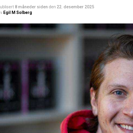
ublisert
8 måneder siden
den
22. desember 2025
v
Egil M Solberg