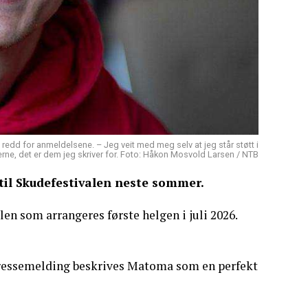
edd for anmeldelsene. – Jeg veit med meg selv at jeg står støtt i
serne, det er dem jeg skriver for. Foto: Håkon Mosvold Larsen / NTB
il Skudefestivalen neste sommer.
en som arrangeres første helgen i juli 2026.
n pressemelding beskrives Matoma som en perfekt