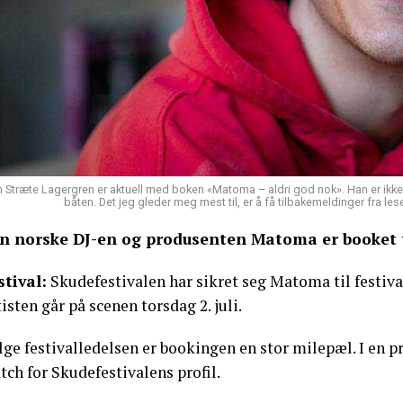
 Stræte Lagergren er aktuell med boken «Matoma – aldri god nok». Han er ikke r
båten. Det jeg gleder meg mest til, er å få tilbakemeldinger fra le
n norske DJ-en og produsenten Matoma er booket t
stival:
Skudefestivalen har sikret seg Matoma til festival
isten går på scenen torsdag 2. juli.
ølge festivalledelsen er bookingen en stor milepæl. I e
ch for Skudefestivalens profil.