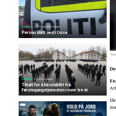
LOKALT
57 minutter siden
Person slått ned i Odda
Tom
De
LOKALT
1 time siden
Fe
Tiltalt for å ha uteblitt fra
Art
førstegangstjenesten i over tre år
If
mat