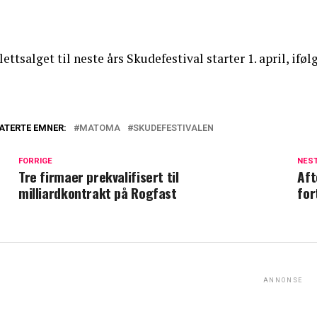
lettsalget til neste års Skudefestival starter 1. april, if
ATERTE EMNER:
MATOMA
SKUDEFESTIVALEN
FORRIGE
NES
Tre firmaer prekvalifisert til
Aft
milliardkontrakt på Rogfast
for
ANNONSE