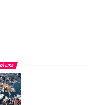
SÅ LIKE