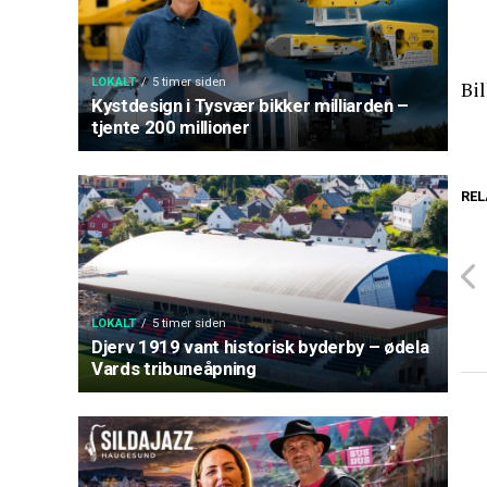
LOKALT
5 timer siden
Bil
Kystdesign i Tysvær bikker milliarden –
tjente 200 millioner
REL
LOKALT
5 timer siden
Djerv 1919 vant historisk byderby – ødela
Vards tribuneåpning