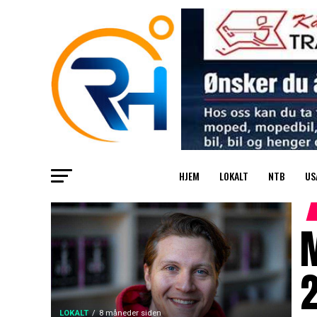
HJEM
LOKALT
NTB
US
M
LOKALT
8 måneder siden