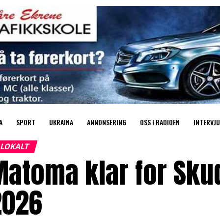
A
SPORT
UKRAINA
ANNONSERING
OSS I RADIOEN
INTERVJU
LOKALT
atoma klar for Sku
2026