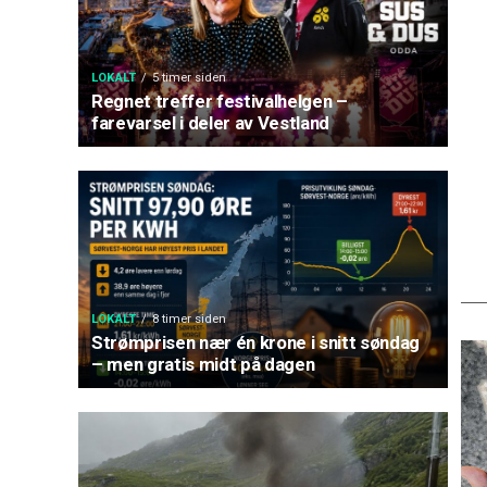
LOKALT
5 timer siden
Regnet treffer festivalhelgen –
farevarsel i deler av Vestland
LOKALT
8 timer siden
Strømprisen nær én krone i snitt søndag
– men gratis midt på dagen