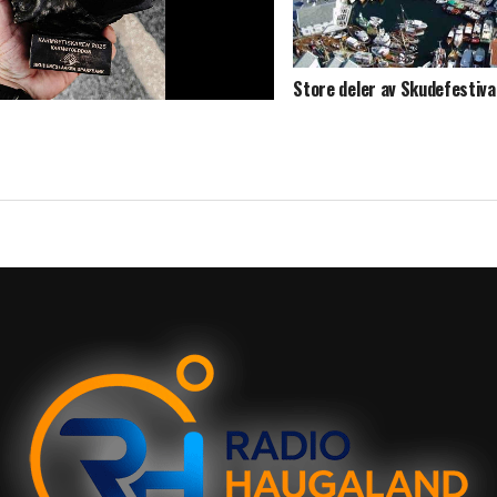
Store deler av Skudefestiv
klart
møygeddon tildelt prestisjetung pris