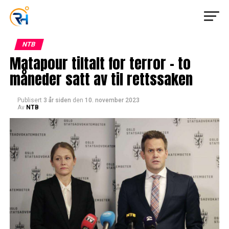
NTB
Matapour tiltalt for terror – to
måneder satt av til rettssaken
Publisert
3 år siden
den
10. november 2023
Av
NTB