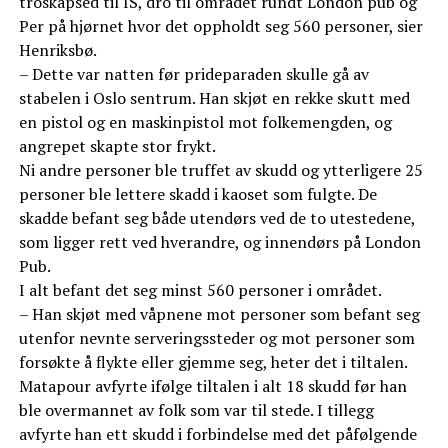
troskapsed til IS, dro til området rundt London pub og
Per på hjørnet hvor det oppholdt seg 560 personer, sier
Henriksbø.
– Dette var natten før prideparaden skulle gå av
stabelen i Oslo sentrum. Han skjøt en rekke skutt med
en pistol og en maskinpistol mot folkemengden, og
angrepet skapte stor frykt.
Ni andre personer ble truffet av skudd og ytterligere 25
personer ble lettere skadd i kaoset som fulgte. De
skadde befant seg både utendørs ved de to utestedene,
som ligger rett ved hverandre, og innendørs på London
Pub.
I alt befant det seg minst 560 personer i området.
– Han skjøt med våpnene mot personer som befant seg
utenfor nevnte serveringssteder og mot personer som
forsøkte å flykte eller gjemme seg, heter det i tiltalen.
Matapour avfyrte ifølge tiltalen i alt 18 skudd før han
ble overmannet av folk som var til stede. I tillegg
avfyrte han ett skudd i forbindelse med det påfølgende