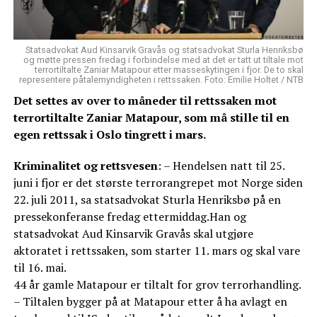
Statsadvokat Aud Kinsarvik Gravås og statsadvokat Sturla Henriksbø
og møtte pressen fredag i forbindelse med at det er tatt ut tiltale mot
terrortiltalte Zaniar Matapour etter masseskytingen i fjor. De to skal
representere påtalemyndigheten i rettssaken. Foto: Emilie Holtet / NTB
Det settes av over to måneder til rettssaken mot
terrortiltalte Zaniar Matapour, som må stille til en
egen rettssak i Oslo tingrett i mars.
Kriminalitet og rettsvesen
: – Hendelsen natt til 25.
juni i fjor er det største terrorangrepet mot Norge siden
22. juli 2011, sa statsadvokat Sturla Henriksbø på en
pressekonferanse fredag ettermiddag.Han og
statsadvokat Aud Kinsarvik Gravås skal utgjøre
aktoratet i rettssaken, som starter 11. mars og skal vare
til 16. mai.
44 år gamle Matapour er tiltalt for grov terrorhandling.
– Tiltalen bygger på at Matapour etter å ha avlagt en