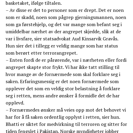
basketaket, ifølge tiltalen.
– Av disse er det to personer som er drept. Det er noen
som er skadd, noen som pågrep gjerningsmannen, noen
som ga førstehjelp, og det var mange som befant seg i
umiddelbar nærhet av der angrepet skjedde, slik at de
var i livsfare, sier statsadvokat Aud Kinsarvik Gravås.
Hun sier det i tillegg er veldig mange som har status
som berørt etter terrorangrepet.
– Enten fordi de er pårørende, var i nærheten eller fordi
angrepet skapte stor frykt. Vi har ikke tatt stilling til
hvor mange av de fornærmede som skal forklare seg i
saken. Erfaringsmessig er det noen fornærmede som
opplever det som en veldig stor belastning å forklare
seg i retten, mens andre ønsker å formidle det de har
opplevd.
– Fornærmedes ønsker må veies opp mot det behovet vi
har for å få saken ordentlig opplyst i retten, sier hun.
Bhatti er siktet for medvirkning til terroren og sitter for
tiden fengslet i Pakistan. Norske myndigheter jobber