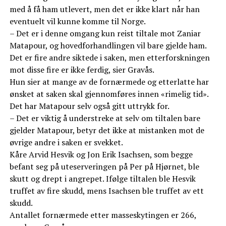
med å få ham utlevert, men det er ikke klart når han
eventuelt vil kunne komme til Norge.
– Det er i denne omgang kun reist tiltale mot Zaniar
Matapour, og hovedforhandlingen vil bare gjelde ham.
Det er fire andre siktede i saken, men etterforskningen
mot disse fire er ikke ferdig, sier Gravås.
Hun sier at mange av de fornærmede og etterlatte har
ønsket at saken skal gjennomføres innen «rimelig tid».
Det har Matapour selv også gitt uttrykk for.
– Det er viktig å understreke at selv om tiltalen bare
gjelder Matapour, betyr det ikke at mistanken mot de
øvrige andre i saken er svekket.
Kåre Arvid Hesvik og Jon Erik Isachsen, som begge
befant seg på uteserveringen på Per på Hjørnet, ble
skutt og drept i angrepet. Ifølge tiltalen ble Hesvik
truffet av fire skudd, mens Isachsen ble truffet av ett
skudd.
Antallet fornærmede etter masseskytingen er 266,