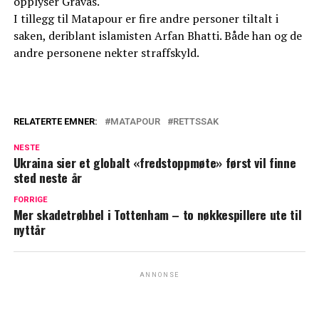
opplyser Gravås.
I tillegg til Matapour er fire andre personer tiltalt i
saken, deriblant islamisten Arfan Bhatti. Både han og de
andre personene nekter straffskyld.
RELATERTE EMNER:
MATAPOUR
RETTSSAK
NESTE
Ukraina sier et globalt «fredstoppmøte» først vil finne
sted neste år
FORRIGE
Mer skadetrøbbel i Tottenham – to nøkkespillere ute til
nyttår
ANNONSE