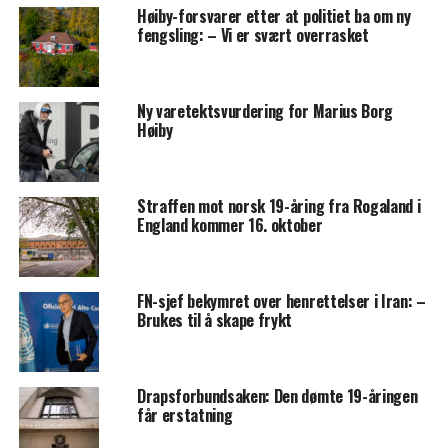
Høiby-forsvarer etter at politiet ba om ny
fengsling: – Vi er svært overrasket
Ny varetektsvurdering for Marius Borg
Høiby
Straffen mot norsk 19-åring fra Rogaland i
England kommer 16. oktober
FN-sjef bekymret over henrettelser i Iran: –
Brukes til å skape frykt
Drapsforbundsaken: Den dømte 19-åringen
får erstatning