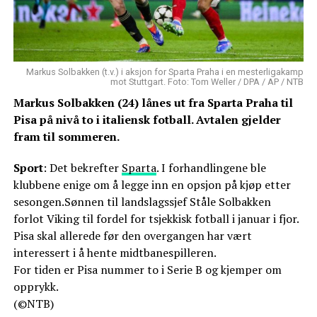
Markus Solbakken (t.v.) i aksjon for Sparta Praha i en mesterligakamp
mot Stuttgart. Foto: Tom Weller / DPA / AP / NTB
Markus Solbakken (24) lånes ut fra Sparta Praha til
Pisa på nivå to i italiensk fotball. Avtalen gjelder
fram til sommeren.
Sport
: Det bekrefter
Sparta
. I forhandlingene ble
klubbene enige om å legge inn en opsjon på kjøp etter
sesongen.Sønnen til landslagssjef Ståle Solbakken
forlot Viking til fordel for tsjekkisk fotball i januar i fjor.
Pisa skal allerede før den overgangen har vært
interessert i å hente midtbanespilleren.
For tiden er Pisa nummer to i Serie B og kjemper om
opprykk.
(©NTB)