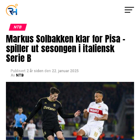
NTB
Markus Solbakken klar for Pisa –
spiller ut sesongen i italiensk
Serie B
Publisert
2 år siden
den
22. januar 2025
Av
NTB