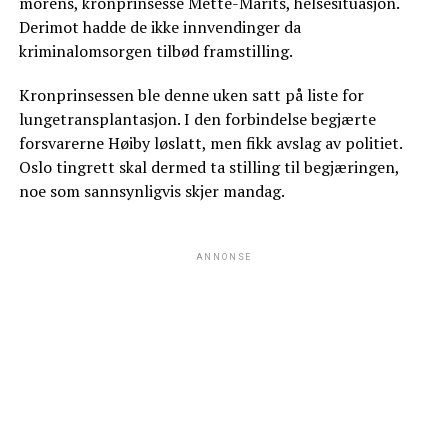
morens, kronprinsesse Mette-Marits, helsesituasjon.
Derimot hadde de ikke innvendinger da
kriminalomsorgen tilbød framstilling.
Kronprinsessen ble denne uken satt på liste for
lungetransplantasjon. I den forbindelse begjærte
forsvarerne Høiby løslatt, men fikk avslag av politiet.
Oslo tingrett skal dermed ta stilling til begjæringen,
noe som sannsynligvis skjer mandag.
ANNONSE