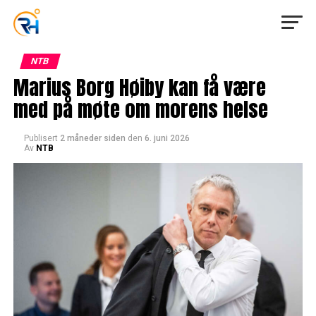
NTB
Marius Borg Høiby kan få være
med på møte om morens helse
Publisert
2 måneder siden
den
6. juni 2026
Av
NTB