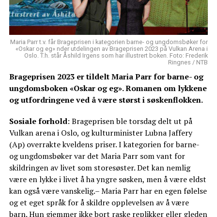
Maria Parr t.v. får Brageprisen i kategorien barne- og ungdomsbøker for
«Oskar og eg» nder utdelingen av Brageprisen 2023 på Vulkan Arena i
Oslo. T.h. står Åshild Irgens som har illustrert boken. Foto: Frederik
Ringnes / NTB
Brageprisen 2023 er tildelt Maria Parr for barne- og
ungdomsboken «Oskar og eg». Romanen om lykkene
og utfordringene ved å være størst i søskenflokken.
Sosiale forhold
: Brageprisen ble torsdag delt ut på
Vulkan arena i Oslo, og kulturminister Lubna Jaffery
(Ap) overrakte kveldens priser. I kategorien for barne-
og ungdomsbøker var det Maria Parr som vant for
skildringen av livet som storesøster. Det kan nemlig
være en lykke i livet å ha yngre søsken, men å være eldst
kan også være vanskelig.– Maria Parr har en egen følelse
og et eget språk for å skildre opplevelsen av å være
barn. Hun gjemmer ikke bort raske replikker eller gleden