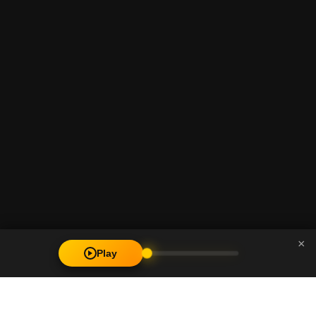
×
Play