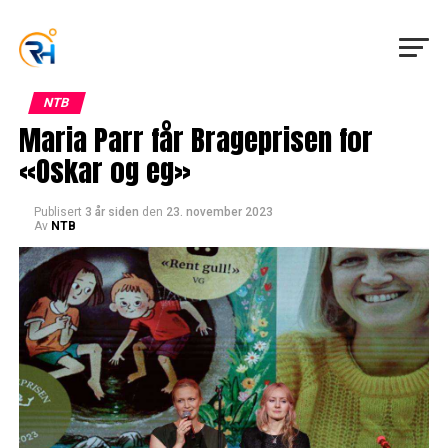
NTB
Maria Parr får Brageprisen for
«Oskar og eg»
Publisert
3 år siden
den
23. november 2023
Av
NTB