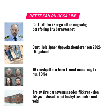
DETTE KAN DU OGSÅ LIKE
Gutt tilbake i Norge etter angivelig
bortføring fra barnevernet
Bent Høie åpner Oppvekstkonferansen 2026
i Rogaland
16 vanskjøttede barn funnet innestengt i
hus i Ohio
Tre av fire barnevernssteder fikk reaksjon i
tilsyn: – Ansatte må beskyttes bedre mot
vold