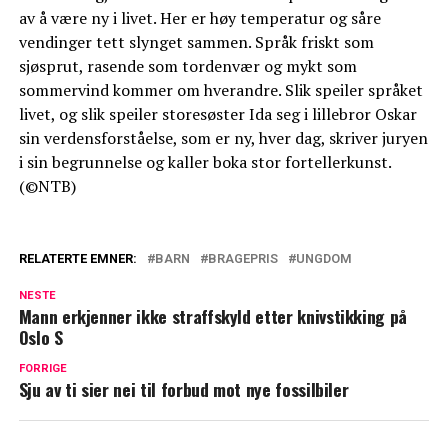
av å være ny i livet. Her er høy temperatur og såre
vendinger tett slynget sammen. Språk friskt som
sjøsprut, rasende som tordenvær og mykt som
sommervind kommer om hverandre. Slik speiler språket
livet, og slik speiler storesøster Ida seg i lillebror Oskar
sin verdensforståelse, som er ny, hver dag, skriver juryen
i sin begrunnelse og kaller boka stor fortellerkunst.
(©NTB)
RELATERTE EMNER:
BARN
BRAGEPRIS
UNGDOM
NESTE
Mann erkjenner ikke straffskyld etter knivstikking på
Oslo S
FORRIGE
Sju av ti sier nei til forbud mot nye fossilbiler