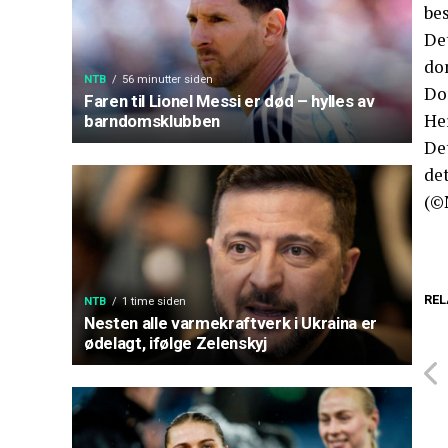
be
De
do
NTB
56 minutter siden
Do
Faren til Lionel Messi er død – hylles av
He
barndomsklubben
Det
det
(©
REL
NTB
1 time siden
Nesten alle varmekraftverk i Ukraina er
ødelagt, ifølge Zelenskyj