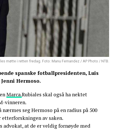
les møtte i retten fredag. Foto: Manu Fernandez / AP Photo / NTB.
ende spanske fotballpresidenten, Luis
 Jenni Hermoso.
sen
Marca.
Rubiales skal også ha nektet
VM-vinneren.
t å nærmes seg Hermoso på en radius på 500
etterforskningen av saken.
os advokat, at de er veldig fornøyde med