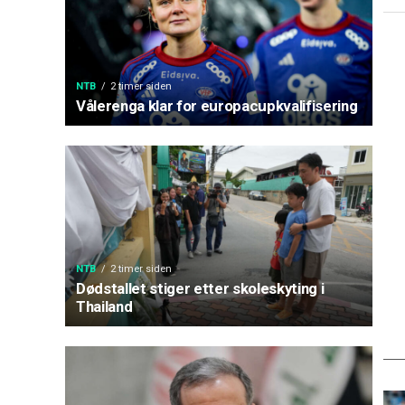
NTB
2 timer siden
Vålerenga klar for europacupkvalifisering
NTB
2 timer siden
Dødstallet stiger etter skoleskyting i
Thailand