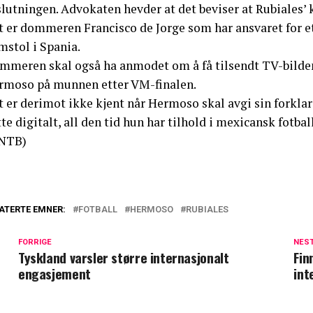
slutningen. Advokaten hevder at det beviser at Rubiales’
t er dommeren Francisco de Jorge som har ansvaret for e
mstol i Spania.
mmeren skal også ha anmodet om å få tilsendt TV-bilden
rmoso på munnen etter VM-finalen.
 er derimot ikke kjent når Hermoso skal avgi sin forklar
te digitalt, all den tid hun har tilhold i mexicansk fotball
NTB)
ATERTE EMNER:
FOTBALL
HERMOSO
RUBIALES
FORRIGE
NES
Tyskland varsler større internasjonalt
Fin
engasjement
int