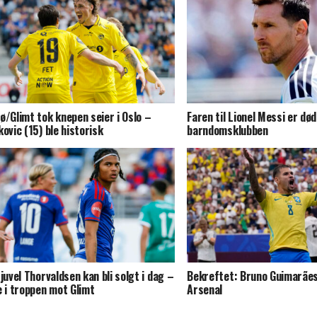
ø/Glimt tok knepen seier i Oslo –
Faren til Lionel Messi er død
kovic (15) ble historisk
barndomsklubben
-juvel Thorvaldsen kan bli solgt i dag –
Bekreftet: Bruno Guimarães
e i troppen mot Glimt
Arsenal