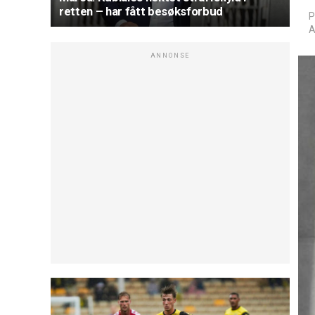
retten – har fått besøksforbud
P
A
ANNONSE