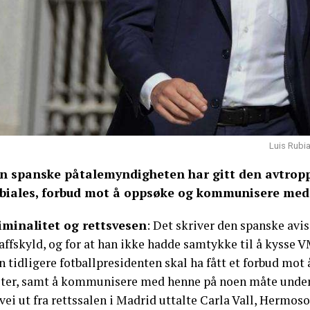
Luis Rubia
n spanske påtalemyndigheten har gitt den avtropp
biales, forbud mot å oppsøke og kommunisere med
iminalitet og rettsvesen
: Det skriver den spanske avi
affskyld, og for at han ikke hadde samtykke til å kysse 
n tidligere fotballpresidenten skal ha fått et forbud mo
ter, samt å kommunisere med henne på noen måte under 
vei ut fra rettssalen i Madrid uttalte Carla Vall, Hermos