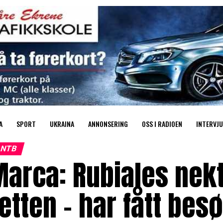
A
SPORT
UKRAINA
ANNONSERING
OSS I RADIOEN
INTERVJU
NTB
arca: Rubiales nekte
etten – har fått be