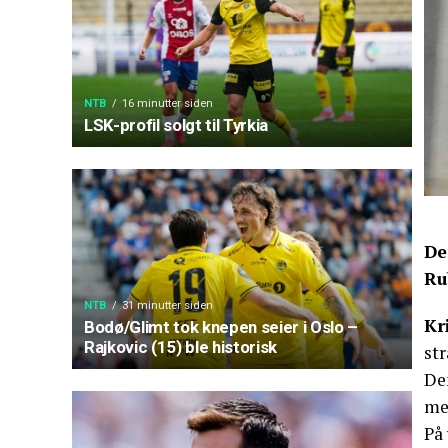
NTB
16 minutter siden
LSK-profil solgt til Tyrkia
De
Ru
NTB
31 minutter siden
Kr
Bodø/Glimt tok knepen seier i Oslo –
Rajkovic (15) ble historisk
str
De
me
På 