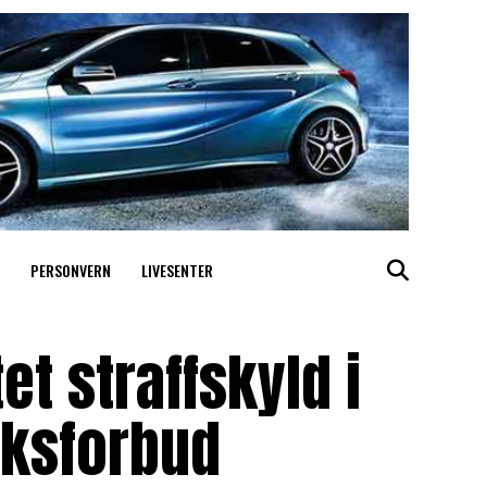
PERSONVERN
LIVESENTER
t straffskyld i
søksforbud