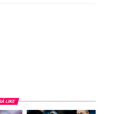
SÅ LIKE