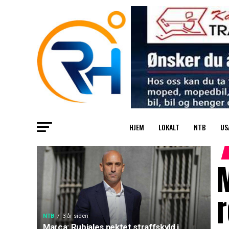
HJEM
LOKALT
NTB
US
M
r
NTB
3 år siden
Marca: Rubiales nektet straffskyld i