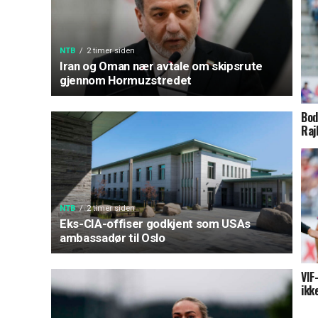
NTB
2 timer siden
Iran og Oman nær avtale om skipsrute
gjennom Hormuzstredet
Bod
Raj
NTB
2 timer siden
Eks-CIA-offiser godkjent som USAs
ambassadør til Oslo
VIF
ikk