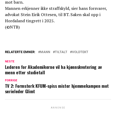
mot barn.
Mannen erkjenner ikke straffskyld, sier hans forsvarer,
advokat Stein Eirik Ottesen, til BT. Saken skal opp i
Hordaland tingrett i 2025.
(©NTB)
RELATERTE EMNER:
MANN
TILTALT
VOLDTEKT
NESTE
Lederen for Akademikerne vil ha kjønnskvotering av
menn etter studietall
FORRIGE
TV 2: Formsterk KFUM-spiss mister hjemmekampen mot
serieleder Glimt
ANNONSE