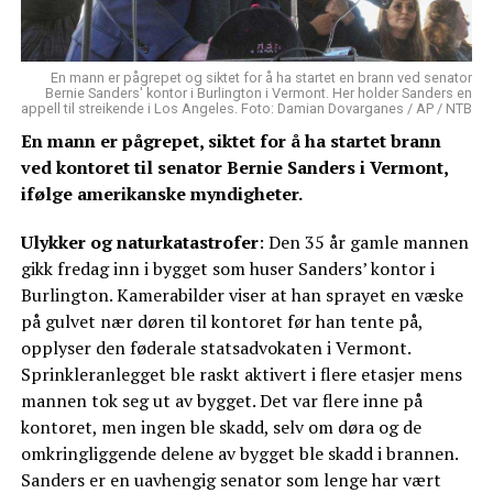
En mann er pågrepet og siktet for å ha startet en brann ved senator
Bernie Sanders' kontor i Burlington i Vermont. Her holder Sanders en
appell til streikende i Los Angeles. Foto: Damian Dovarganes / AP / NTB
En mann er pågrepet, siktet for å ha startet brann
ved kontoret til senator Bernie Sanders i Vermont,
ifølge amerikanske myndigheter.
Ulykker og naturkatastrofer
: Den 35 år gamle mannen
gikk fredag inn i bygget som huser Sanders’ kontor i
Burlington. Kamerabilder viser at han sprayet en væske
på gulvet nær døren til kontoret før han tente på,
opplyser den føderale statsadvokaten i Vermont.
Sprinkleranlegget ble raskt aktivert i flere etasjer mens
mannen tok seg ut av bygget. Det var flere inne på
kontoret, men ingen ble skadd, selv om døra og de
omkringliggende delene av bygget ble skadd i brannen.
Sanders er en uavhengig senator som lenge har vært