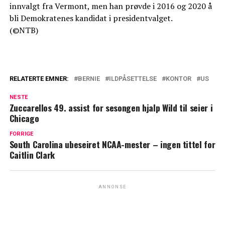
innvalgt fra Vermont, men han prøvde i 2016 og 2020 å
bli Demokratenes kandidat i presidentvalget.
(©NTB)
RELATERTE EMNER:
BERNIE
ILDPÅSETTELSE
KONTOR
US
NESTE
Zuccarellos 49. assist for sesongen hjalp Wild til seier i
Chicago
FORRIGE
South Carolina ubeseiret NCAA-mester – ingen tittel for
Caitlin Clark
ANNONSE