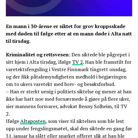
En mann i 30-årene er siktet for grov kroppsskade
med døden til følge etter at en mann døde i Alta natt
til tirsdag.
Kriminalitet og rettsvesen
: Den siktede ble pågrepet i
sitt hjem i Alta tirsdag, ifølge
TV 2
. Han ble framstilt for
varetektsfengsling i Vestre Finnmark tingrett onsdag,
og der fikk påtalemyndigheten medhold i begjæringen
om to ukers varetekt med brev- og besøksforbud.
– Han er sterkt uenig i politiets siktelse og mener at han
ikke har hatt noe med fornærmede å gjøre på flere uker,
sier mannens forsvarer, advokat Benny Solheim, til TV
2.
Ifølge
Altaposten
, som viser til siktelsen som ble lest
opp under fengslingsmøtet, skal den siktede en gang før
31. januar ha slått eller sparket offeret slik at han ble