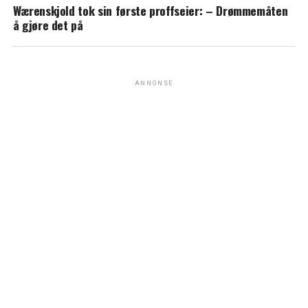
Wærenskjold tok sin første proffseier: – Drømmemåten
å gjøre det på
ANNONSE