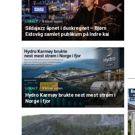
LOKALT
8 timer siden
Sildajazz åpnet i duskregnet – Bjørn
Eidsvåg samlet publikum på Indre kai
LOKALT
9 timer siden
Hydro Karmøy brukte nest mest strøm i
Norge i fjor