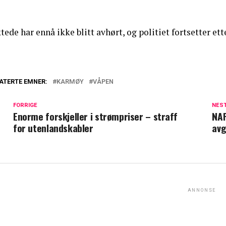
tede har ennå ikke blitt avhørt, og politiet fortsetter et
ATERTE EMNER:
KARMØY
VÅPEN
FORRIGE
NES
Enorme forskjeller i strømpriser – straff
NAF
for utenlandskabler
avg
ANNONSE