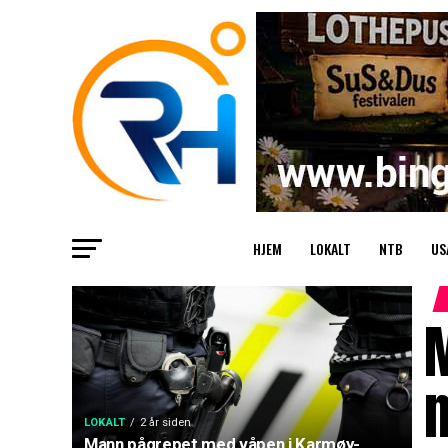
HJEM
LOKALT
NTB
US
LOKALT
2 år siden
Mann pågrepet med våpen i Karmøy-