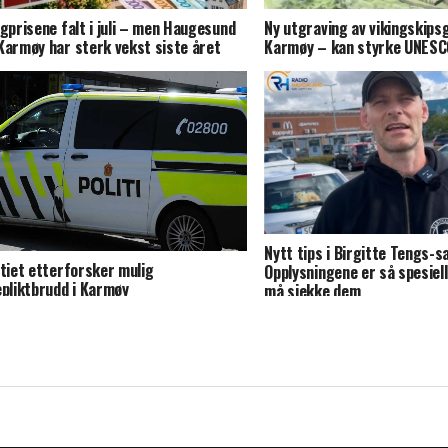
igprisene falt i juli – men Haugesund
Ny utgraving av vikingskips
Karmøy har sterk vekst siste året
Karmøy – kan styrke UNESC
Nytt tips i Birgitte Tengs-s
itiet etterforsker mulig
Opplysningene er så spesiell
epliktbrudd i Karmøy
må sjekke dem