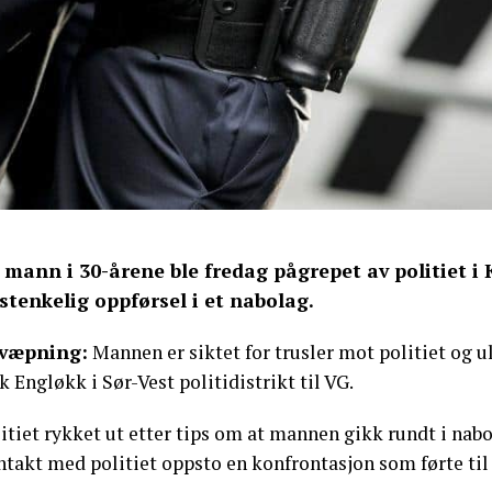
 mann i 30-årene ble fredag pågrepet av politiet 
stenkelig oppførsel i et nabolag.
væpning:
Mannen er siktet for trusler mot politiet og u
k Engløkk i Sør-Vest politidistrikt til VG.
litiet rykket ut etter tips om at mannen gikk rundt i na
ntakt med politiet oppsto en konfrontasjon som førte til