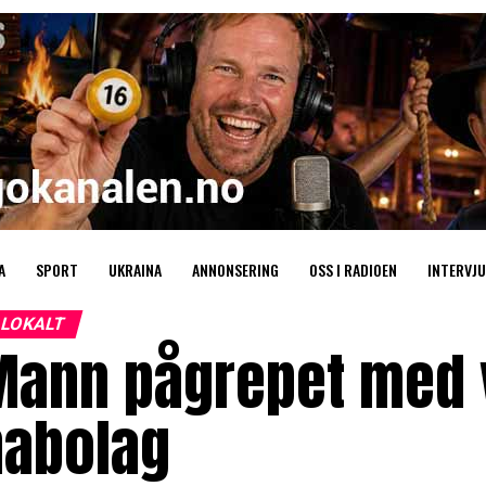
A
SPORT
UKRAINA
ANNONSERING
OSS I RADIOEN
INTERVJU
LOKALT
Mann pågrepet med 
nabolag