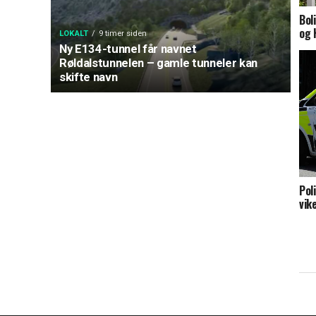
Bol
og 
LOKALT
9 timer siden
Ny E134-tunnel får navnet
Røldalstunnelen – gamle tunneler kan
skifte navn
Pol
vik