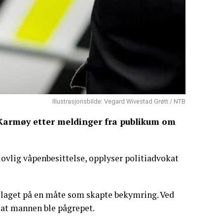
Illustrasjonsbilde: Vegard Wivestad Grøtt / NTB
i Karmøy etter meldinger fra publikum om
lovlig våpenbesittelse, opplyser politiadvokat
bolaget på en måte som skapte bekymring. Ved
 at mannen ble pågrepet.