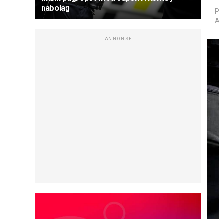
nabolag
P
A
ANNONSE