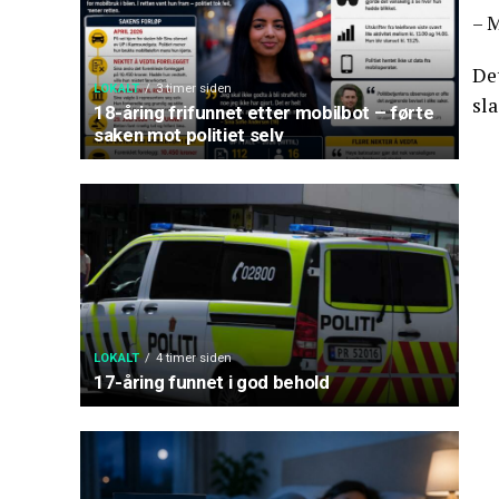
– 
De
LOKALT
3 timer siden
sl
18-åring frifunnet etter mobilbot – førte
saken mot politiet selv
LOKALT
4 timer siden
17-åring funnet i god behold