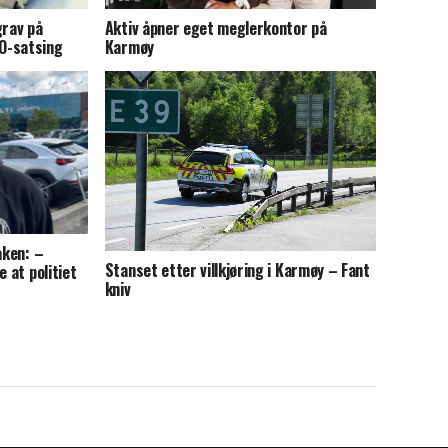
grav på
Aktiv åpner eget meglerkontor på
O-satsing
Karmøy
aken: –
Stanset etter villkjøring i Karmøy – Fant
e at politiet
kniv