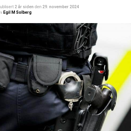
ublisert
2 år siden
den
29. november 2024
v
Egil M Solberg