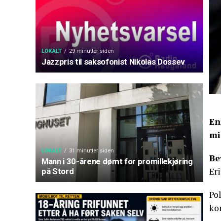
LOKALT
29 minutter siden
Jazzpris til saksofonist Nikolas Dossev
En
mi
LOKALT
31 minutter siden
Be
Mann i 30-årene dømt for promillekjøring
Eri
på Stord
Po
ko