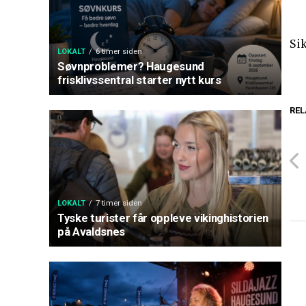
Sik
LOKALT
6 timer siden
Søvnproblemer? Haugesund
frisklivssentral starter nytt kurs
REL
LOKALT
7 timer siden
Tyske turister får oppleve vikinghistorien
på Avaldsnes