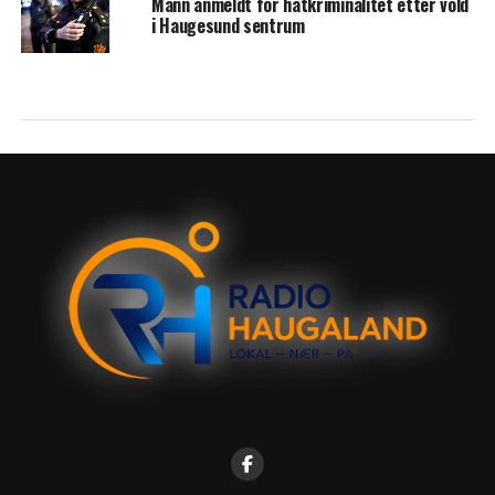
Mann anmeldt for hatkriminalitet etter vold
i Haugesund sentrum