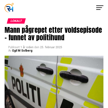
LOKALT
Mann pågrepet etter voldsepisode
– funnet av politihund
Publisert
1 år siden
den
25. februar 2025
Av
Egil M Solberg