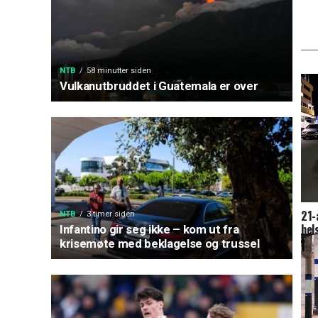
NTB
58 minutter siden
Vulkanutbruddet i Guatemala er over
21-
NTB
3 timer siden
hel
Infantino gir seg ikke – kom ut fra
Hau
krisemøte med beklagelse og trussel