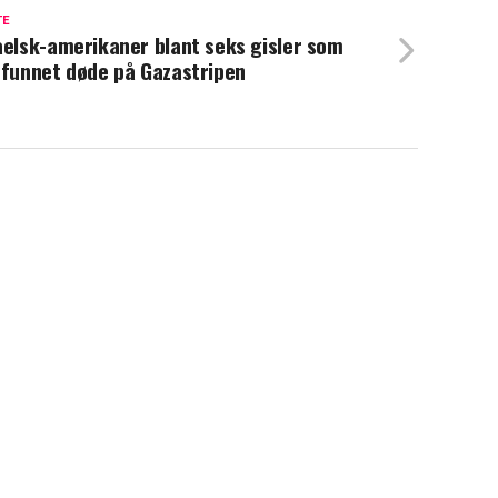
TE
aelsk-amerikaner blant seks gisler som
 funnet døde på Gazastripen