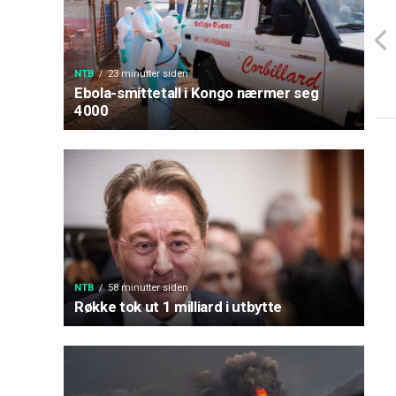
NTB
23 minutter siden
Ebola-smittetall i Kongo nærmer seg
4000
NTB
58 minutter siden
Røkke tok ut 1 milliard i utbytte