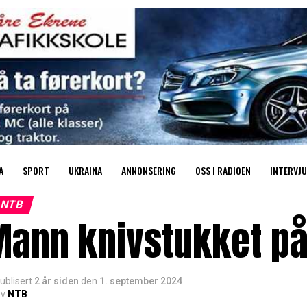
A
SPORT
UKRAINA
ANNONSERING
OSS I RADIOEN
INTERVJU
NTB
ann knivstukket på 
ublisert
2 år siden
den
1. september 2024
v
NTB