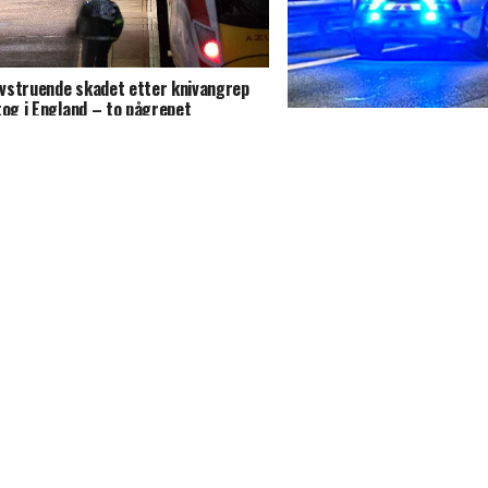
livstruende skadet etter knivangrep
tog i England – to pågrepet
Knivstikking i Haugesund ko
det blå»