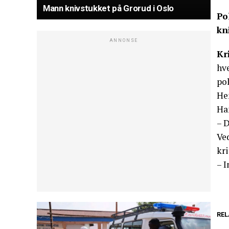
Mann knivstukket på Grorud i Oslo
Po
kn
ANNONSE
Kr
hve
pol
He
Ha
– D
Ve
kri
– I
REL