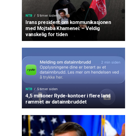
NTB
5 timer siden
Irans president om kommunikasjonen
med Mojtaba Khamenei: – Veldig
vanskelig for tiden
NTB
5 timer siden
4,5 millioner Ryde-kontoer i flere land
rammet av datainnbruddet