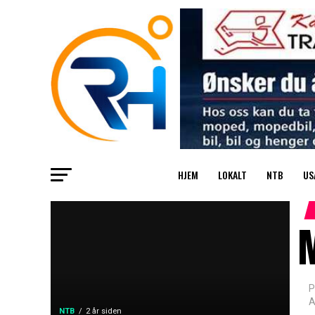
HJEM
LOKALT
NTB
US
M
P
A
NTB
2 år siden