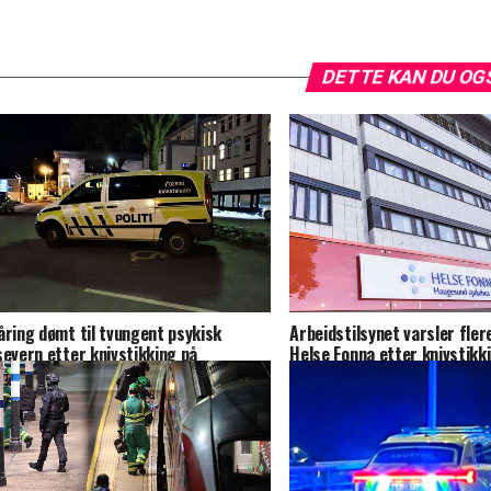
DETTE KAN DU OG
åring dømt til tvungent psykisk
Arbeidstilsynet varsler flere
severn etter knivstikking på
Helse Fonna etter knivstikk
gesund sjukehus