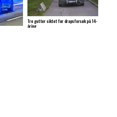
Tre gutter siktet for drapsforsøk på 14-
åring
m «helt ut av