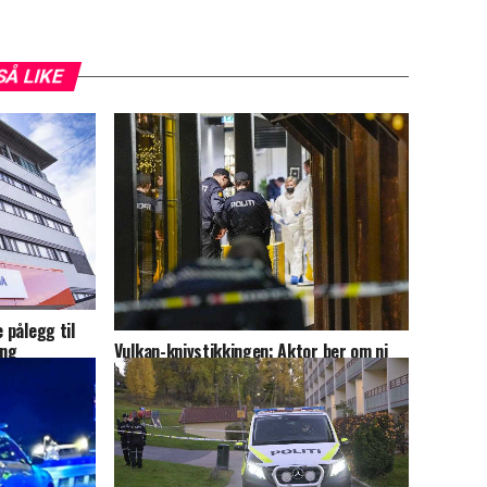
SÅ LIKE
 pålegg til
Vulkan-knivstikkingen: Aktor ber om ni
ing
års forvaring