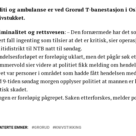
liti og ambulanse er ved Grorud T-banestasjon i Osl
ivstukket.
iminalitet og rettsvesen
: – Den fornærmede har det so
rt fall ingenting som tilsier at det er kritisk, sier op
itidistrikt til NTB natt til søndag.
ndelsesforløpet er foreløpig uklart, men det pågår søk e
mmervold sier videre at politiet fikk melding om hendel
et var personer i området som hadde fått hendelsen med s
d 9-tiden søndag morgen opplyser politiet at mannen er 
tisk skadet.
ngen er foreløpig pågrepet. Saken etterforskes, melder po
ATERTE EMNER:
GRORUD
KNIVSTIKKING