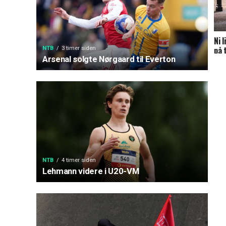
Ni 
på 
NTB
3 timer siden
Arsenal solgte Nørgaard til Everton
NTB
4 timer siden
Lehmann videre i U20-VM