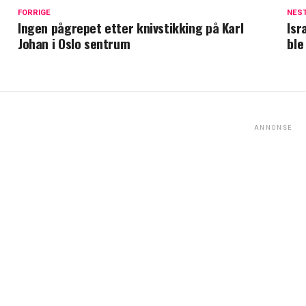
FORRIGE
NES
Ingen pågrepet etter knivstikking på Karl
Isr
Johan i Oslo sentrum
ble
ANNONSE