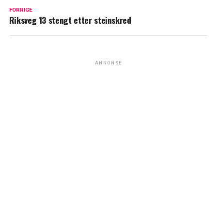
FORRIGE
Riksveg 13 stengt etter steinskred
ANNONSE