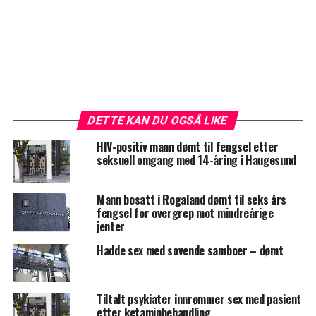
DETTE KAN DU OGSÅ LIKE
HIV-positiv mann dømt til fengsel etter
seksuell omgang med 14-åring i Haugesund
Mann bosatt i Rogaland dømt til seks års
fengsel for overgrep mot mindreårige
jenter
Hadde sex med sovende samboer – dømt
Tiltalt psykiater innrømmer sex med pasient
etter ketaminbehandling