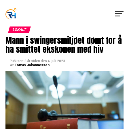
LOKALT
Mann i swingers­miljøet dømt for å
ha smittet ekskonen med hiv
Publisert
3 år siden
den
4. juli 2023
Av
Tomas Johannessen