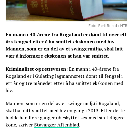
Foto: Berit Roald / NTB
En mann i 40-årene fra Rogaland er dømt til over ett
års fengsel etter å ha smittet ekskonen med hiv.
Mannen, som er en del av et swingermiljø, skal latt
vær å informere ekskonen at han var smittet.
Kriminalitet og rettsvesen
: En mann i 40-årene fra
Rogaland er i Gulating lagmannsrett dømt til fengsel i
ett år og tre måneder etter å ha smittet ekskonen med
hiv.
Mannen, som er en del av et swingermiljø i Rogaland,
skal ha blitt smittet med hiv en gang i 2013. Etter dette
hadde han flere ganger ubeskyttet sex med sin tidligere
kone, skriver
Stavanger Aftenblad
.