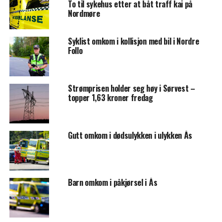
To til sykehus etter at båt traff kai på
Nordmøre
Syklist omkom i kollisjon med bil i Nordre
Follo
Strømprisen holder seg høy i Sørvest –
topper 1,63 kroner fredag
Gutt omkom i dødsulykken i ulykken Ås
Barn omkom i påkjørsel i Ås