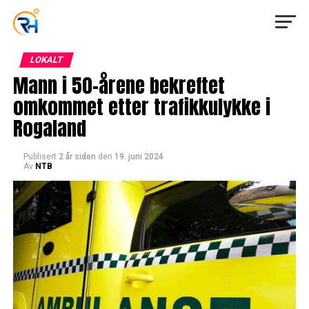
LOKALT
Mann i 50-årene bekreftet
omkommet etter trafikkulykke i
Rogaland
Publisert
2 år siden
den
19. juni 2024
Av
NTB