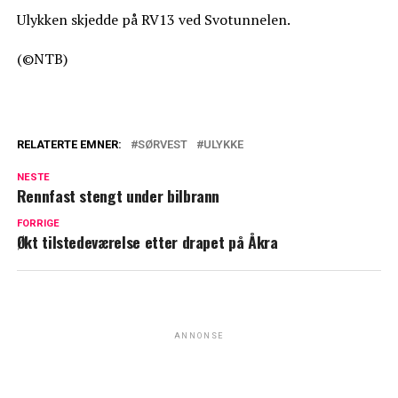
Ulykken skjedde på RV13 ved Svotunnelen.
(©NTB)
RELATERTE EMNER:
SØRVEST
ULYKKE
NESTE
Rennfast stengt under bilbrann
FORRIGE
Økt tilstedeværelse etter drapet på Åkra
ANNONSE