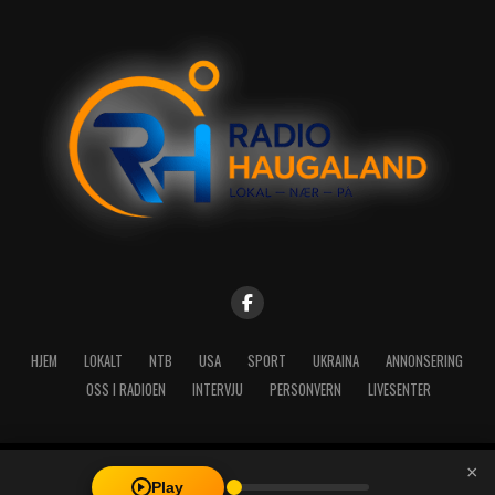
HJEM
LOKALT
NTB
USA
SPORT
UKRAINA
ANNONSERING
OSS I RADIOEN
INTERVJU
PERSONVERN
LIVESENTER
×
Copyright © 2026 A-Media AS | Radio Haugaland - Haraldsgata 114,
Play
5527 Haugesund - Mail: post@radioh.no - Telefon: 52717273