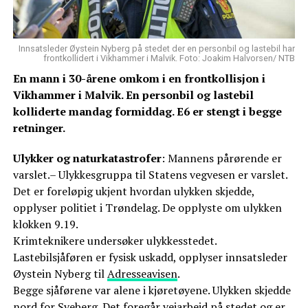
Innsatsleder Øystein Nyberg på stedet der en personbil og lastebil har
frontkollidert i Vikhammer i Malvik. Foto: Joakim Halvorsen/ NTB
En mann i 30-årene omkom i en frontkollisjon i
Vikhammer i Malvik. En personbil og lastebil
kolliderte mandag formiddag. E6 er stengt i begge
retninger.
Ulykker og naturkatastrofer
: Mannens pårørende er
varslet.– Ulykkesgruppa til Statens vegvesen er varslet.
Det er foreløpig ukjent hvordan ulykken skjedde,
opplyser politiet i Trøndelag. De opplyste om ulykken
klokken 9.19.
Krimteknikere undersøker ulykkesstedet.
Lastebilsjåføren er fysisk uskadd, opplyser innsatsleder
Øystein Nyberg til
Adresseavisen
.
Begge sjåførene var alene i kjøretøyene. Ulykken skjedde
nord for Sveberg. Det foregår veiarbeid på stedet og er