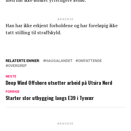
men har ikke ønsket ytterligere avhør.
ANNONSE
Han har ikke erkjent forholdene og har foreløpig ikke
tatt stilling til straffskyld.
RELATERTE EMNER:
HAUGALANDET
OMFATTENDE
OVERGREP
NESTE
Deep Wind Offshore utsetter arbeid på Utsira Nord
FORRIGE
Starter stor utbygging langs E39 i Tysvær
ANNONSE