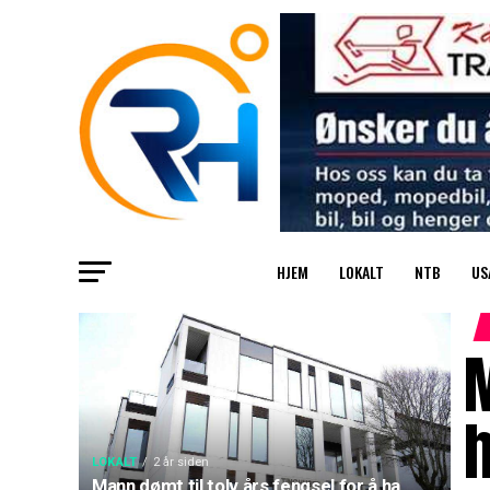
HJEM
LOKALT
NTB
US
M
h
LOKALT
2 år siden
Mann dømt til tolv års fengsel for å ha