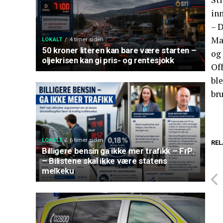
in
– D
Ma
LOKALT
4 timer siden
50 kroner literen kan bare være starten –
og
oljekrisen kan gi pris- og rentesjokk
Off
ble
bru
LOKALT
6 timer siden
REL
Billigere bensin ga ikke mer trafikk – FrP:
– Bilistene skal ikke være statens
melkeku