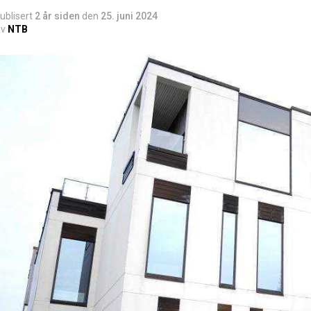
ublisert
2 år siden
den
25. juni 2024
v
NTB