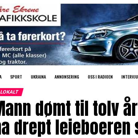
A
SPORT
UKRAINA
ANNONSERING
OSS I RADIOEN
INTERVJU
LOKALT
ann dømt til tolv år
a drept leieboeren 