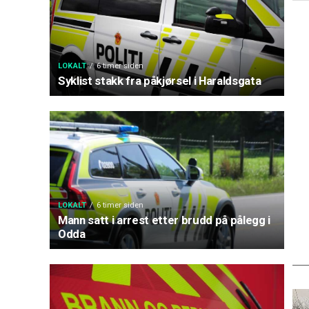
LOKALT
6 timer siden
Syklist stakk fra påkjørsel i Haraldsgata
LOKALT
6 timer siden
Mann satt i arrest etter brudd på pålegg i
Odda