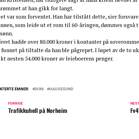
nrømmet at han gikk for langt.
et var som forventet. Han har tilstått dette, sier forsvare
nnen, som leide ut et rom til 60-åringen, dømmes også t
 sønn.
eret hadde over 80.000 kroner i kontanter på soverommet 
 funnet på tiltalte da han ble pågrepet. I løpet av de to u
kt nesten 54.000 kroner av leieboerens penger.
ATERTE EMNER:
DOM
HAUGESUND
FORRIGE
NES
Trafikkuhell på Norheim
Fv4