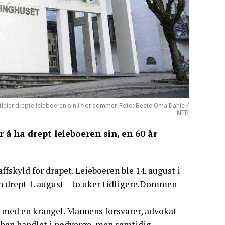
ier drepte leieboeren sin i fjor sommer. Foto: Beate Oma Dahle /
NTB
 å ha drept leieboeren sin, en 60 år
affskyld for drapet. Leieboeren ble 14. august i
en drept 1. august – to uker tidligere.Dommen
e med en krangel. Mannens forsvarer, advokat
at han handlet i nødverge, men samtidig