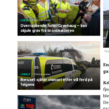
LOKALT
3 timer siden
Overraskende funn i Grønhaug – kan
skjule grav fra bronsealderen
Tir
En
ga
LOKALT
3 timer siden
Beruset sjåfør stanset etter vill ferd på
Kr
felgene
fjo
bl
De
Sti