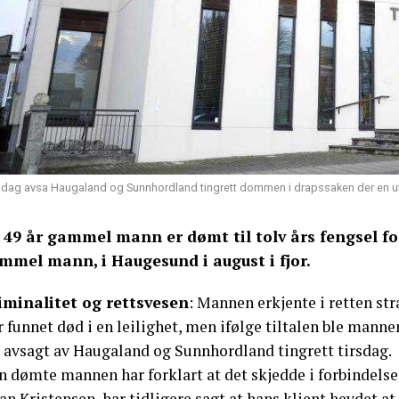
sdag avsa Haugaland og Sunnhordland tingrett dommen i drapssaken der en utle
 49 år gammel mann er dømt til tolv års fengsel for
mmel mann, i Haugesund i august i fjor.
iminalitet og rettsvesen
: Mannen erkjente i retten str
r funnet død i en leilighet, men ifølge tiltalen ble mann
e avsagt av Haugaland og Sunnhordland tingrett tirsdag.
n dømte mannen har forklart at det skjedde i forbindels
an Kristensen, har tidligere sagt at hans klient hevdet 