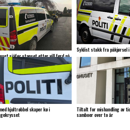
Syklist stakk fra påkjørsel 
uset sjåfør stanset etter vill ferd på
gene
 med hjultrøbbel skaper kø i
Tiltalt for mishandling av ti
gekrysset
samboer over to år