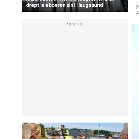
drept leieboeren sin i Haugesund
P
A
ANNONSE