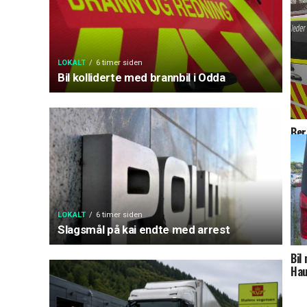
LOKALT
6 timer siden
Bil kolliderte med brannbil i Odda
Ber
fel
LOKALT
6 timer siden
Slagsmål på kai endte med arrest
Bil
Hau