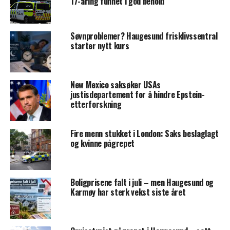
17-åring funnet i god behold
Søvnproblemer? Haugesund frisklivssentral
starter nytt kurs
New Mexico saksøker USAs
justisdepartement for å hindre Epstein-
etterforskning
Fire menn stukket i London: Saks beslaglagt
og kvinne pågrepet
Boligprisene falt i juli – men Haugesund og
Karmøy har sterk vekst siste året