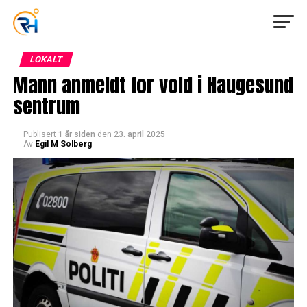
LOKALT
Mann anmeldt for vold i Haugesund
sentrum
Publisert
1 år siden
den
23. april 2025
Av
Egil M Solberg