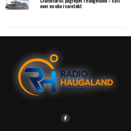
Cruiseturist pågrepet i Haugesund – satt
over en uke i varetekt