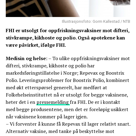
Illustrasjonsfoto: Gorm Kallestad / NTB
FHI er utsolgt for oppfriskningsvaksiner mot difteri,
stivkrampe, kikhoste og polio. Også apotekene kan
være påvirket, ifølge FHI.
Medisin og helse
: – To ulike oppfriskningsvaksiner mot
difteri, stivkrampe, kikhoste og polio har
markedsføringstillatelse i Norge; Repevax og Boostrix
Polio. Leveringsproblemer for Boostrix Polio, kombinert
med økt etterspørsel generelt, har medført at
Folkehelseinstituttet nå er utsolgt for begge vaksinene,
heter det i en
pressemelding
fra FHI. De er i kontakt
med begge produsentene, men det er foreløpig usikkert
når vaksinene kommer på lager igjen.
– Vi forventer å kunne få Repevax til lager relativt snart.
Alternativ vaksine, med tanke på beskyttelse mot