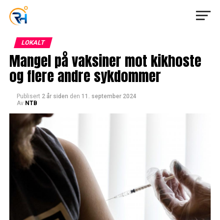
LOKALT
Mangel på vaksiner mot kikhoste
og flere andre sykdommer
Publisert
2 år siden
den
11. september 2024
Av
NTB