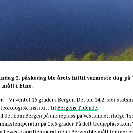
ndag 2. påskedag ble årets hittil varmeste dag på
e målt i Etne.
r
: – Vi ventet 15 grader i Bergen. Det ble 14,2, sier sta
teorologisk institutt til
Bergens Tidende
.
d det kom Bergen på andreplass på Vestlandet, ifølge Tso
maks­temperatur på 15,5 grader. På delt tredjeplass kom 
 høyeste apriltemperaturen i Bergen ble målt for mer enn