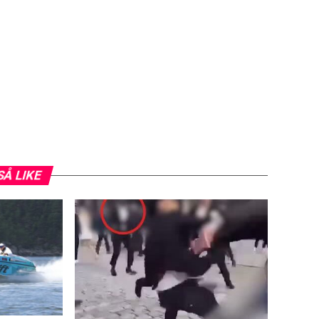
SÅ LIKE