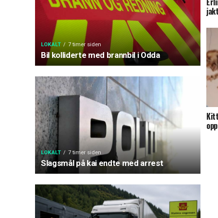
Erl
jak
LOKALT
7 timer siden
Bil kolliderte med brannbil i Odda
Kit
opp
LOKALT
7 timer siden
Slagsmål på kai endte med arrest