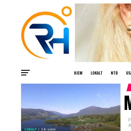
HJEM
LOKALT
NTB
US
M
P
A
LOKALT
2 år siden