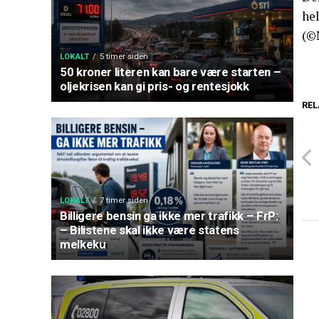
hel
(©
LOKALT
5 timer siden
50 kroner literen kan bare være starten –
oljekrisen kan gi pris- og rentesjokk
REL
LOKALT
7 timer siden
Billigere bensin ga ikke mer trafikk – FrP:
– Bilistene skal ikke være statens
melkeku