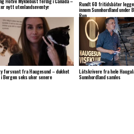
ing Flotve Myklebust ferdig i Canada –
Rundt 60 fritidsbåter legge
ter nytt utenlandseventyr
innom Sunnhordland under 
Run
ty forsvant fra Haugesund – dukket
Låtskrivere fra hele Haugal
 i Bergen seks uker senere
Sunnhordland samles