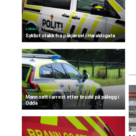
LOKALT
7 timer siden
Syklist stakk fra påkjørsel i Haraldsgata
LOKALT
7 timer siden
Mann satt i arrest etter brudd på pålegg i
Odda