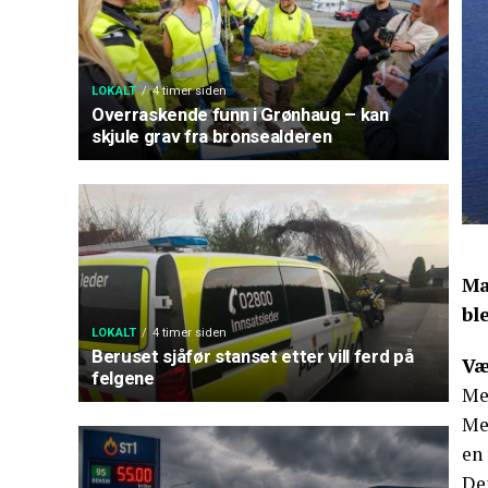
LOKALT
4 timer siden
Overraskende funn i Grønhaug – kan
skjule grav fra bronsealderen
Ma
bl
LOKALT
4 timer siden
Beruset sjåfør stanset etter vill ferd på
Væ
felgene
Me
Me
en 
Den