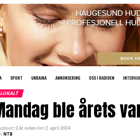
A
SPORT
UKRAINA
ANNONSERING
OSS I RADIOEN
INTERVJU
LOKALT
andag ble årets va
ublisert
2 år siden
den
2. april 2024
v
NTB