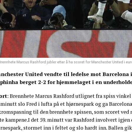
Brennhete Marcus Rashford jubler etter å ha scoret for Manchester United i e
nchester United vendte til ledelse mot Barcelona
phinha berget 2-2 for hjemmelaget i en underhol
ort
: Brennhete Marcus Rashford utlignet fra spiss vinkel
 minutt slo Fred i lufta på et hjørnespark og ga Barcelon
kromspasning til den brennhete spissen, som scoret ved 
te kampene.I det 59. minutt var Rashford involvert igjen
rnespark, stormet inn i feltet og slo hardt inn. Ballen gi