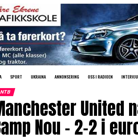
A
SPORT
UKRAINA
ANNONSERING
OSS I RADIOEN
INTERVJU
NTB
Manchester United n
amp Nou – 2-2 i eur