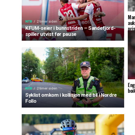
Mar
auk
NTB
2 timer siden
KFUM-seier i bunnstriden – Sandefjord-
pri
spiller utvist før pause
Eng
NTB
2 timer siden
boi
Syklist omkom i kollisjon med bil i Nordre
Follo