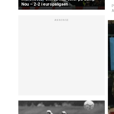
Nou – 2-2 i europaligaen
P
A
ANNONSE