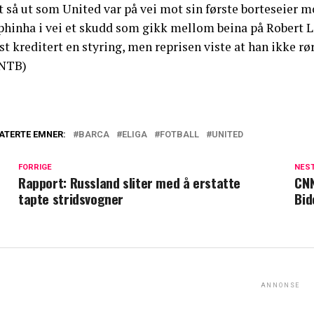
 så ut som United var på vei mot sin første borteseier m
phinha i vei et skudd som gikk mellom beina på Robert 
st kreditert en styring, men reprisen viste at han ikke rør
NTB)
ATERTE EMNER:
BARCA
ELIGA
FOTBALL
UNITED
FORRIGE
NES
Rapport: Russland sliter med å erstatte
CNN
tapte stridsvogner
Bid
ANNONSE