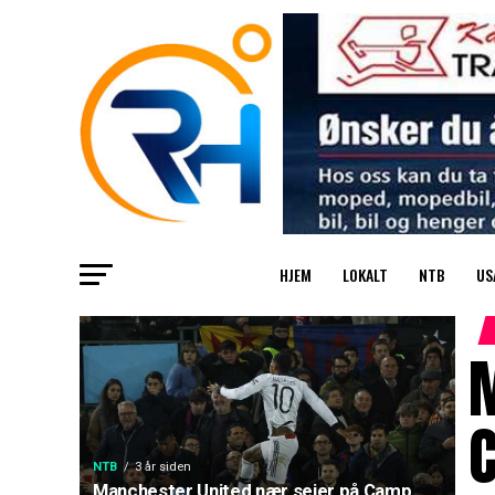
HJEM
LOKALT
NTB
US
C
NTB
3 år siden
Manchester United nær seier på Camp