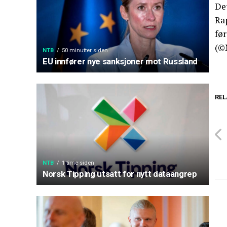
Det
Ra
før
(©
NTB
50 minutter siden
EU innfører nye sanksjoner mot Russland
REL
NTB
1 time siden
Norsk Tipping utsatt for nytt dataangrep