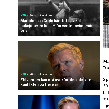
NTB
20 minutter siden
Maradonas «Guds hånd»-ball skal
auksjoneres bort – forventer svimlende
pris
Ma
Ra
NTB
20 minutter siden
Sp
FN: Jemen kan stå overfor den største
konflikten på flere år
50.
ba
sis
hjø