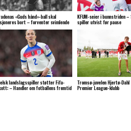
adonas «Guds hånd»-ball skal
KFUM-seier i bunnstriden –
sjoneres bort – forventer svimlende
spiller utvist før pause
s
elsk landslagsspiller støtter Fifa-
Tromsø-juvelen Hjertø-Dahl s
kott: – Handler om fotballens fremtid
Premier League-klubb