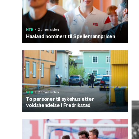
NTB
2 timer siden
Haaland nominert til Spellemannprisen
NTB
2 timer siden
To personer til sykehus etter
voldshendelse i Fredrikstad