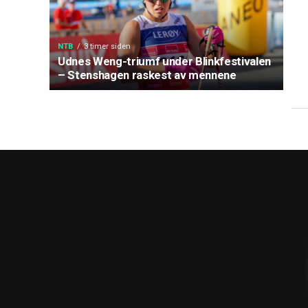
NTB
3 timer siden
Udnes Weng-triumf under Blinkfestivalen
– Stenshagen raskest av mennene