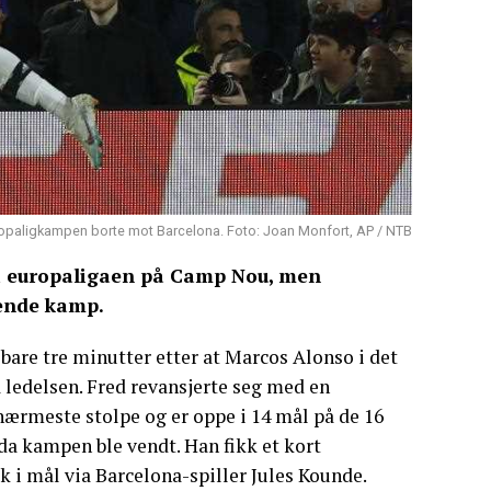
uropaligkampen borte mot Barcelona. Foto: Joan Monfort, AP / NTB
 i europaligaen på Camp Nou, men
dende kamp.
 bare tre minutter etter at Marcos Alonso i det
a ledelsen. Fred revansjerte seg med en
nærmeste stolpe og er oppe i 14 mål på de 16
 da kampen ble vendt. Han fikk et kort
kk i mål via Barcelona-spiller Jules Kounde.