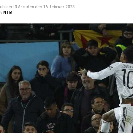
ublisert
3 år siden
den
16. februar 2023
v
NTB