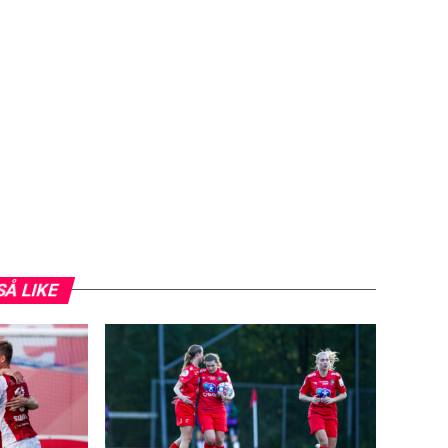
SÅ LIKE