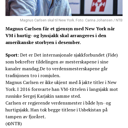
Magnus Carlsen skal til New York. Foto: Carina Johansen / NTB
Magnus Carlsen får et gjensyn med New York når
VM i hurtig- og lynsjakk skal arrangeres i den
amerikanske storbyen i desember.
Sport
: Det er Det internasjonale sjakkforbundet (Fide)
som bekrefter tildelingen av mesterskapene i sine
kanaler mandag.De to verdensmesterskapene går
tradisjonen tro i romjulen.
Magnus Carlsen er ikke ukjent med å jakte titler i New
York. I 2016 forsvarte han VM-tittelen i langsjakk mot
russiske Sergej Karjakin samme sted.
Carlsen er regjerende verdensmester i både lyn- og
hurtigsjakk. Han tok begge titlene i Usbekistan på
tampen av fjoråret.
(©NTB)