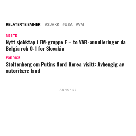
RELATERTE EMNER:
SJAKK
USA
VM
NESTE
Nytt sjokktap i EM-gruppe E – to VAR-annulleringer da
Belgia røk 0-1 for Slovakia
FORRIGE
Stoltenberg om Putins Nord-Korea-visitt: Avhengig av
autoritære land
ANNONSE