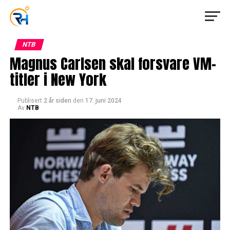
NTB
Magnus Carlsen skal forsvare VM-
titler i New York
Publisert
2 år siden
den
17. juni 2024
Av
NTB