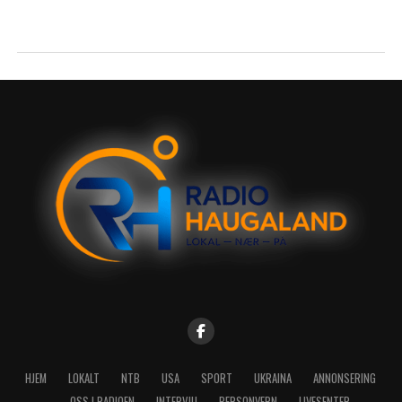
HJEM
LOKALT
NTB
USA
SPORT
UKRAINA
ANNONSERING
OSS I RADIOEN
INTERVJU
PERSONVERN
LIVESENTER