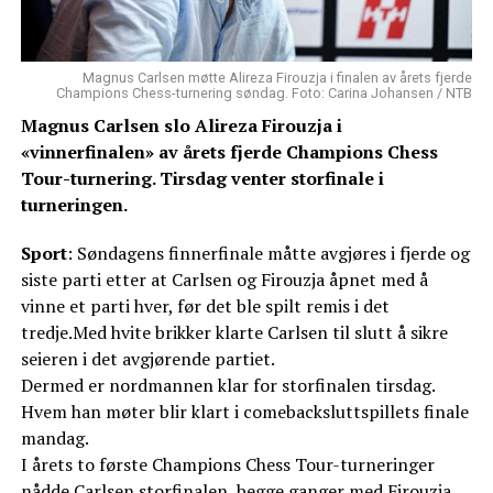
Magnus Carlsen møtte Alireza Firouzja i finalen av årets fjerde
Champions Chess-turnering søndag. Foto: Carina Johansen / NTB
Magnus Carlsen slo Alireza Firouzja i
«vinnerfinalen» av årets fjerde Champions Chess
Tour-turnering. Tirsdag venter storfinale i
turneringen.
Sport
: Søndagens finnerfinale måtte avgjøres i fjerde og
siste parti etter at Carlsen og Firouzja åpnet med å
vinne et parti hver, før det ble spilt remis i det
tredje.Med hvite brikker klarte Carlsen til slutt å sikre
seieren i det avgjørende partiet.
Dermed er nordmannen klar for storfinalen tirsdag.
Hvem han møter blir klart i comebacksluttspillets finale
mandag.
I årets to første Champions Chess Tour-turneringer
nådde Carlsen storfinalen, begge ganger med Firouzja