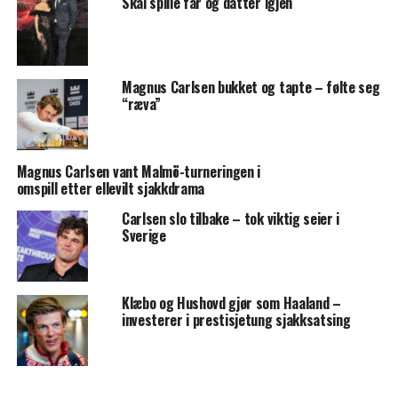
Skal spille far og datter igjen
Magnus Carlsen bukket og tapte – følte seg
“ræva”
Magnus Carlsen vant Malmö-turneringen i
omspill etter ellevilt sjakkdrama
Carlsen slo tilbake – tok viktig seier i
Sverige
Klæbo og Hushovd gjør som Haaland –
investerer i prestisjetung sjakksatsing