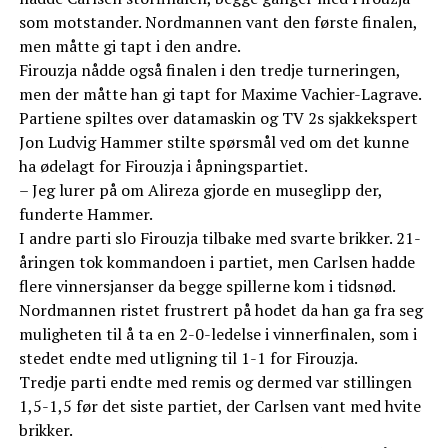
som motstander. Nordmannen vant den første finalen,
men måtte gi tapt i den andre.
Firouzja nådde også finalen i den tredje turneringen,
men der måtte han gi tapt for Maxime Vachier-Lagrave.
Partiene spiltes over datamaskin og TV 2s sjakkekspert
Jon Ludvig Hammer stilte spørsmål ved om det kunne
ha ødelagt for Firouzja i åpningspartiet.
– Jeg lurer på om Alireza gjorde en museglipp der,
funderte Hammer.
I andre parti slo Firouzja tilbake med svarte brikker. 21-
åringen tok kommandoen i partiet, men Carlsen hadde
flere vinnersjanser da begge spillerne kom i tidsnød.
Nordmannen ristet frustrert på hodet da han ga fra seg
muligheten til å ta en 2-0-ledelse i vinnerfinalen, som i
stedet endte med utligning til 1-1 for Firouzja.
Tredje parti endte med remis og dermed var stillingen
1,5-1,5 før det siste partiet, der Carlsen vant med hvite
brikker.