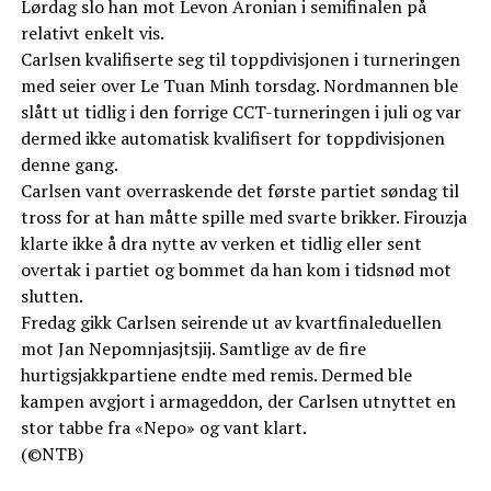
Lørdag slo han mot Levon Aronian i semifinalen på
relativt enkelt vis.
Carlsen kvalifiserte seg til toppdivisjonen i turneringen
med seier over Le Tuan Minh torsdag. Nordmannen ble
slått ut tidlig i den forrige CCT-turneringen i juli og var
dermed ikke automatisk kvalifisert for toppdivisjonen
denne gang.
Carlsen vant overraskende det første partiet søndag til
tross for at han måtte spille med svarte brikker. Firouzja
klarte ikke å dra nytte av verken et tidlig eller sent
overtak i partiet og bommet da han kom i tidsnød mot
slutten.
Fredag gikk Carlsen seirende ut av kvartfinaleduellen
mot Jan Nepomnjasjtsjij. Samtlige av de fire
hurtigsjakkpartiene endte med remis. Dermed ble
kampen avgjort i armageddon, der Carlsen utnyttet en
stor tabbe fra «Nepo» og vant klart.
(©NTB)