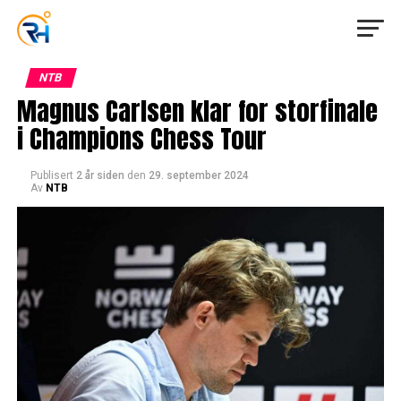
NTB
Magnus Carlsen klar for storfinale
i Champions Chess Tour
Publisert
2 år siden
den
29. september 2024
Av
NTB