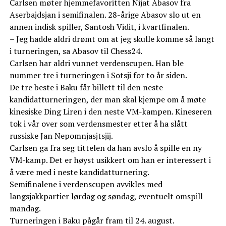
Carlsen møter hjemmefavoritten Nijat Abasov fra
Aserbajdsjan i semifinalen. 28-årige Abasov slo ut en
annen indisk spiller, Santosh Vidit, i kvartfinalen.
– Jeg hadde aldri drømt om at jeg skulle komme så langt
i turneringen, sa Abasov til Chess24.
Carlsen har aldri vunnet verdenscupen. Han ble
nummer tre i turneringen i Sotsji for to år siden.
De tre beste i Baku får billett til den neste
kandidatturneringen, der man skal kjempe om å møte
kinesiske Ding Liren i den neste VM-kampen. Kineseren
tok i vår over som verdensmester etter å ha slått
russiske Jan Nepomnjasjtsjij.
Carlsen ga fra seg tittelen da han avslo å spille en ny
VM-kamp. Det er høyst usikkert om han er interessert i
å være med i neste kandidatturnering.
Semifinalene i verdenscupen avvikles med
langsjakkpartier lørdag og søndag, eventuelt omspill
mandag.
Turneringen i Baku pågår fram til 24. august.