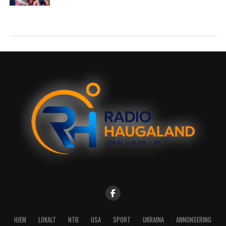
HJEM
LOKALT
NTB
USA
SPORT
UKRAINA
ANNONSERING