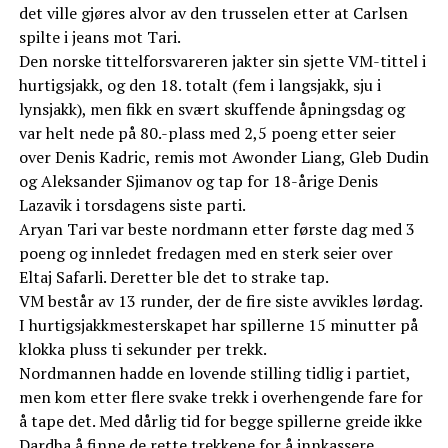
det ville gjøres alvor av den trusselen etter at Carlsen
spilte i jeans mot Tari.
Den norske tittelforsvareren jakter sin sjette VM-tittel i
hurtigsjakk, og den 18. totalt (fem i langsjakk, sju i
lynsjakk), men fikk en svært skuffende åpningsdag og
var helt nede på 80.-plass med 2,5 poeng etter seier
over Denis Kadric, remis mot Awonder Liang, Gleb Dudin
og Aleksander Sjimanov og tap for 18-årige Denis
Lazavik i torsdagens siste parti.
Aryan Tari var beste nordmann etter første dag med 3
poeng og innledet fredagen med en sterk seier over
Eltaj Safarli. Deretter ble det to strake tap.
VM består av 13 runder, der de fire siste avvikles lørdag.
I hurtigsjakkmesterskapet har spillerne 15 minutter på
klokka pluss ti sekunder per trekk.
Nordmannen hadde en lovende stilling tidlig i partiet,
men kom etter flere svake trekk i overhengende fare for
å tape det. Med dårlig tid for begge spillerne greide ikke
Dardha å finne de rette trekkene for å innkassere