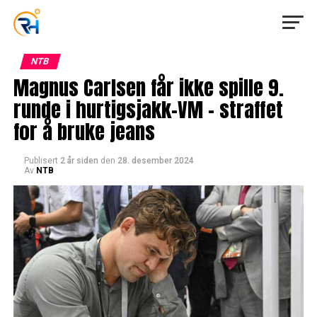
NTB
Magnus Carlsen får ikke spille 9.
runde i hurtigsjakk-VM – straffet
for å bruke jeans
Publisert
2 år siden
den
28. desember 2024
Av
NTB