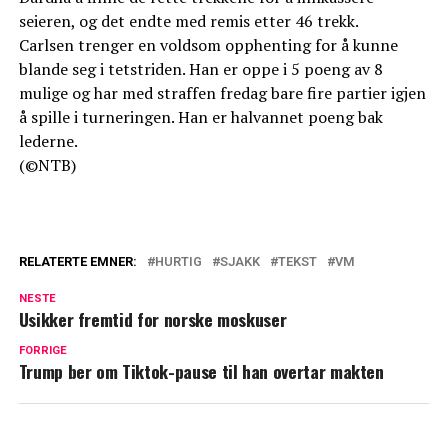
seieren, og det endte med remis etter 46 trekk.
Carlsen trenger en voldsom opphenting for å kunne
blande seg i tetstriden. Han er oppe i 5 poeng av 8
mulige og har med straffen fredag bare fire partier igjen
å spille i turneringen. Han er halvannet poeng bak
lederne.
(©NTB)
RELATERTE EMNER:
HURTIG
SJAKK
TEKST
VM
NESTE
Usikker fremtid for norske moskuser
FORRIGE
Trump ber om Tiktok-pause til han overtar makten