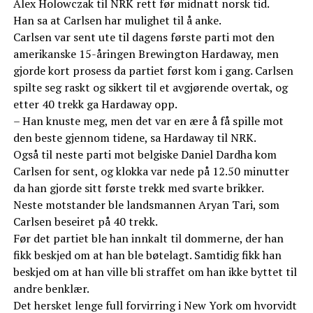
Alex Holowczak til NRK rett før midnatt norsk tid.
Han sa at Carlsen har mulighet til å anke.
Carlsen var sent ute til dagens første parti mot den
amerikanske 15-åringen Brewington Hardaway, men
gjorde kort prosess da partiet først kom i gang. Carlsen
spilte seg raskt og sikkert til et avgjørende overtak, og
etter 40 trekk ga Hardaway opp.
– Han knuste meg, men det var en ære å få spille mot
den beste gjennom tidene, sa Hardaway til NRK.
Også til neste parti mot belgiske Daniel Dardha kom
Carlsen for sent, og klokka var nede på 12.50 minutter
da han gjorde sitt første trekk med svarte brikker.
Neste motstander ble landsmannen Aryan Tari, som
Carlsen beseiret på 40 trekk.
Før det partiet ble han innkalt til dommerne, der han
fikk beskjed om at han ble bøtelagt. Samtidig fikk han
beskjed om at han ville bli straffet om han ikke byttet til
andre benklær.
Det hersket lenge full forvirring i New York om hvorvidt