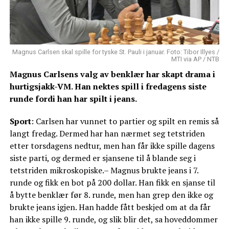
Magnus Carlsen skal spille for tyske St. Pauli i januar. Foto: Tibor Illyes /
MTI via AP / NTB
Magnus Carlsens valg av benklær har skapt drama i
hurtigsjakk-VM. Han nektes spill i fredagens siste
runde fordi han har spilt i jeans.
Sport
: Carlsen har vunnet to partier og spilt en remis så
langt fredag. Dermed har han nærmet seg tetstriden
etter torsdagens nedtur, men han får ikke spille dagens
siste parti, og dermed er sjansene til å blande seg i
tetstriden mikroskopiske.– Magnus brukte jeans i 7.
runde og fikk en bot på 200 dollar. Han fikk en sjanse til
å bytte benklær før 8. runde, men han grep den ikke og
brukte jeans igjen. Han hadde fått beskjed om at da får
han ikke spille 9. runde, og slik blir det, sa hoveddommer