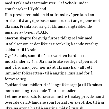
med Tysklands statsminister Olaf Scholz under
statsbesøket i Tyskland.
Han presiserer imidlertid at franske våpen kun kan
brukes til å angripe baser som brukes i angrepene mot
Ukraina. Frankrike har gitt Ukraina langtrekkende
missiler av typen SCALP.
Macron skapte for øvrig furore tidligere i vår med
uttalelser om at det ikke er utenkelig å sende vestlige
soldater til Ukraina.
Også Scholz, som til nå har vært en hardnakket
motstander av å la Ukraina bruke vestlige våpen mot
mål på russisk jord, sier nå at Ukraina har «all rett
innunder folkeretten» til å angripe Russland for å
forsvare seg.
Tyskland har imidlertid så langt ikke sagt ja til Ukrainas
bønn om langtrekkende Taurus-missiler.
I et møte med EUs forsvarsministre tirsdag prøvde han å
overtale de EU-landene som fortsatt er skeptiske, til å gi
Ukraina grønt lys til å angripe mål på russisk