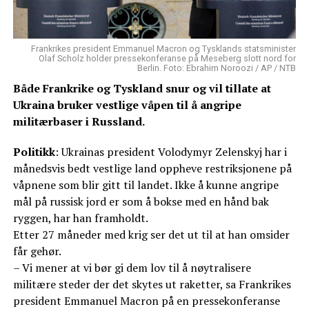
Frankrikes president Emmanuel Macron og Tysklands statsminister
Olaf Scholz holder pressekonferanse på Meseberg slott nord for
Berlin. Foto: Ebrahim Noroozi / AP / NTB
Både Frankrike og Tyskland snur og vil tillate at
Ukraina bruker vestlige våpen til å angripe
militærbaser i Russland.
Politikk
: Ukrainas president Volodymyr Zelenskyj har i
månedsvis bedt vestlige land oppheve restriksjonene på
våpnene som blir gitt til landet. Ikke å kunne angripe
mål på russisk jord er som å bokse med en hånd bak
ryggen, har han framholdt.
Etter 27 måneder med krig ser det ut til at han omsider
får gehør.
– Vi mener at vi bør gi dem lov til å nøytralisere
militære steder der det skytes ut raketter, sa Frankrikes
president Emmanuel Macron på en pressekonferanse