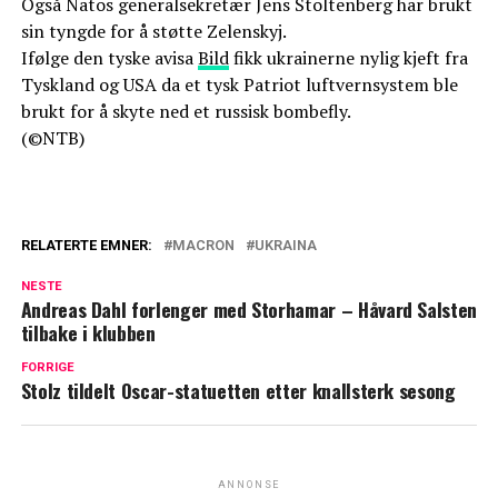
Også Natos generalsekretær Jens Stoltenberg har brukt
sin tyngde for å støtte Zelenskyj.
Ifølge den tyske avisa
Bild
fikk ukrainerne nylig kjeft fra
Tyskland og USA da et tysk Patriot luftvernsystem ble
brukt for å skyte ned et russisk bombefly.
(©NTB)
RELATERTE EMNER:
MACRON
UKRAINA
NESTE
Andreas Dahl forlenger med Storhamar – Håvard Salsten
tilbake i klubben
FORRIGE
Stolz tildelt Oscar-statuetten etter knallsterk sesong
ANNONSE