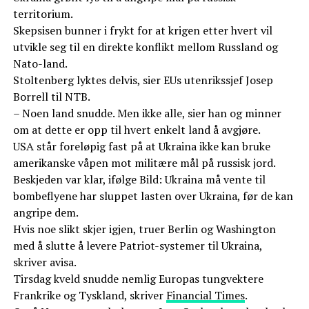
territorium.
Skepsisen bunner i frykt for at krigen etter hvert vil
utvikle seg til en direkte konflikt mellom Russland og
Nato-land.
Stoltenberg lyktes delvis, sier EUs utenrikssjef Josep
Borrell til NTB.
– Noen land snudde. Men ikke alle, sier han og minner
om at dette er opp til hvert enkelt land å avgjøre.
USA står foreløpig fast på at Ukraina ikke kan bruke
amerikanske våpen mot militære mål på russisk jord.
Beskjeden var klar, ifølge Bild: Ukraina må vente til
bombeflyene har sluppet lasten over Ukraina, før de kan
angripe dem.
Hvis noe slikt skjer igjen, truer Berlin og Washington
med å slutte å levere Patriot-systemer til Ukraina,
skriver avisa.
Tirsdag kveld snudde nemlig Europas tungvektere
Frankrike og Tyskland, skriver
Financial Times
.