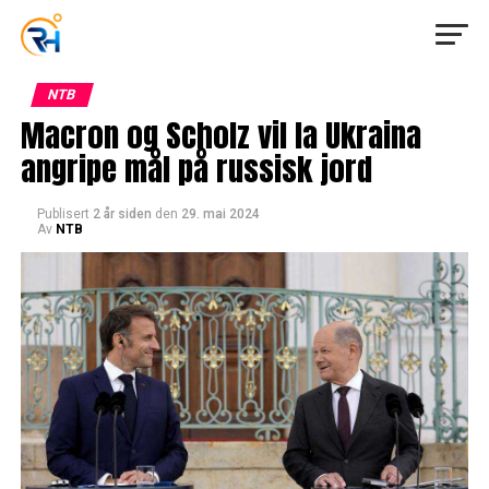
NTB
Macron og Scholz vil la Ukraina
angripe mål på russisk jord
Publisert
2 år siden
den
29. mai 2024
Av
NTB