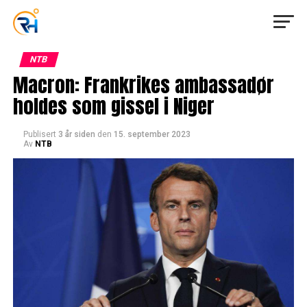
NTB
Macron: Frankrikes ambassadør
holdes som gissel i Niger
Publisert
3 år siden
den
15. september 2023
Av
NTB