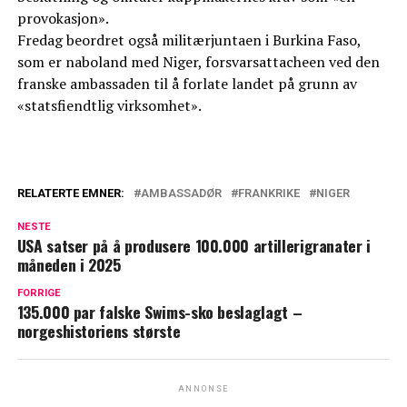
provokasjon».
Fredag beordret også militærjuntaen i Burkina Faso,
som er naboland med Niger, forsvarsattacheen ved den
franske ambassaden til å forlate landet på grunn av
«statsfiendtlig virksomhet».
RELATERTE EMNER:
AMBASSADØR
FRANKRIKE
NIGER
NESTE
USA satser på å produsere 100.000 artillerigranater i
måneden i 2025
FORRIGE
135.000 par falske Swims-sko beslaglagt –
norgeshistoriens største
ANNONSE