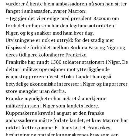
vurderer å hente hjem ambassadøren nå som han sitter
fanget i ambassaden, svarer Macron:
– Jeg gjør det vi er enige med president Bazoum om
fordi det er han som har den legitime autoriteten i
Niger, og jeg snakker med ham hver dag.
Utvisningene er nok et uttrykk for det stadig mer
tilspissede forholdet mellom Burkina Faso og Niger og
deres tidligere koloniherre Frankrike.
Frankrike har rundt 1500 soldater stasjonert i Niger. De
deltar i militæroperasjoner mot ytterliggående
islamistopprørere i Vest-Afrika. Landet har også
betydelige økonomiske interesser i Niger og importerer
store mengder uran derfra.
Franske myndigheter har nektet å anerkjenne
militærjuntaen i Niger som landets ledere.
Kuppmakerne krevde i august at den franske
ambassadøren måtte forlate landet, et krav Macron har
nektet å etterkomme. EU har støttet Frankrikes
beslutning og omtaler kuppmakernes krav som «en