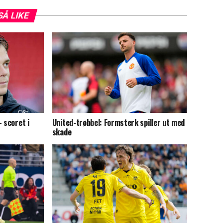
SÅ LIKE
 scoret i
United-trøbbel: Formsterk spiller ut med
skade