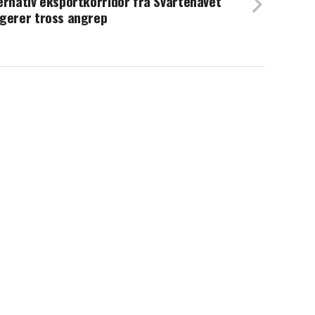
ernativ eksportkorridor fra Svartehavet
gerer tross angrep