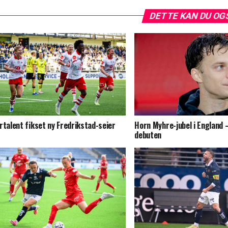
DETTE KAN DU OG
rtalent fikset ny Fredrikstad-seier
Horn Myhre-jubel i England –
debuten