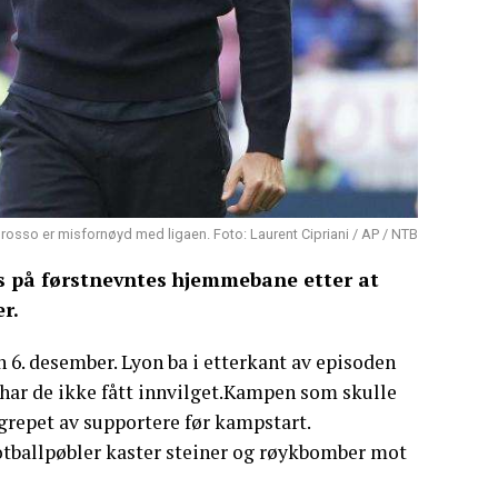
osso er misfornøyd med ligaen. Foto: Laurent Cipriani / AP / NTB
s på førstnevntes hjemmebane etter at
r.
6. desember. Lyon ba i etterkant av episoden
t har de ikke fått innvilget.Kampen som skulle
angrepet av supportere før kampstart.
otballpøbler kaster steiner og røykbomber mot