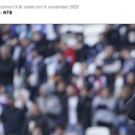
ublisert
3 år siden
den
9. november 2023
v
NTB