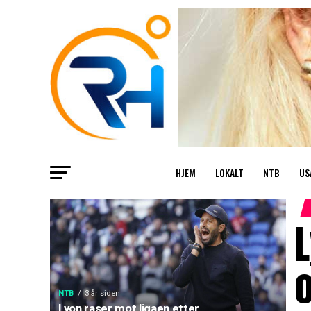
HJEM
LOKALT
NTB
US
L
NTB
3 år siden
Lyon raser mot ligaen etter