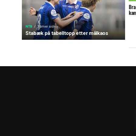
Bra
kam
NTB
3 timer siden
Stabæk på tabelltopp etter målkaos