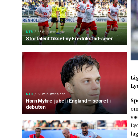
NTB
48 minutter siden
Stortalent fikset ny Fredrikstad-seier
Li
Ly
NTB
53 minutter siden
Sp
Horn Myhre-jubel i England – scoret i
debuten
om 
vær
Ly
la