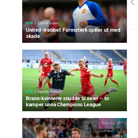
NTB
2 timer siden
United-trøbbel: Formsterk spiller ut med
skade
NTB
2 timer siden
Brann-kvinnene snudde til seier – to
kamper unna Champions League