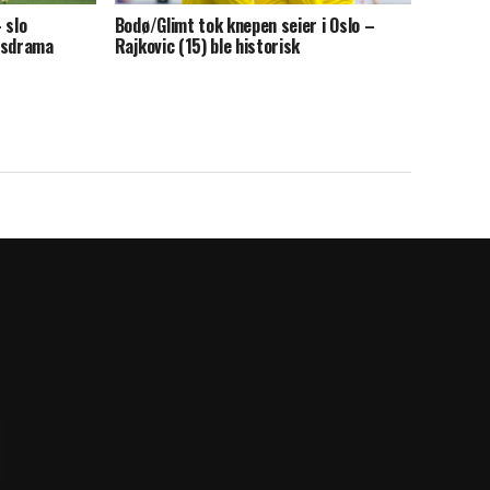
 slo
Bodø/Glimt tok knepen seier i Oslo –
dsdrama
Rajkovic (15) ble historisk