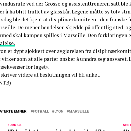
vindusrute ved der Grosso og assistenttreneren satt ble 
er å ha blitt truffet av glasskår. Legene måtte sy tolv stin
sdag ble det kjent at disiplinærkomiteen i den franske f
seille. De mener hendelsen skjedde på offentlig sted, og
rmed skal kampen spilles i Marseille. Den forklaringen
alelse.
on er dypt sjokkert over avgjørelsen fra disiplinærkomit
 virker som at alle parter ønsker å unndra seg ansvaret. 
nsekvenser for laget».
skriver videre at beslutningen vil bli anket.
NTB)
ATERTE EMNER:
FOTBALL
LYON
MARSEILLE
FORRIGE
NES