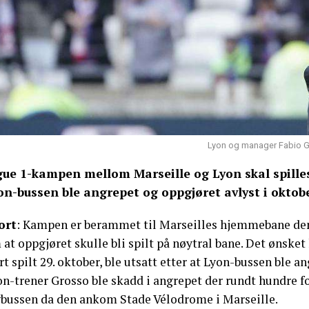
Lyon og manager Fabio Gr
gue 1-kampen mellom Marseille og Lyon skal spille
on-bussen ble angrepet og oppgjøret avlyst i oktobe
ort
: Kampen er berammet til Marseilles hjemmebane den 
at oppgjøret skulle bli spilt på nøytral bane. Det ønske
t spilt 29. oktober, ble utsatt etter at Lyon-bussen ble 
on-trener Grosso ble skadd i angrepet der rundt hundre f
gbussen da den ankom Stade Vélodrome i Marseille.