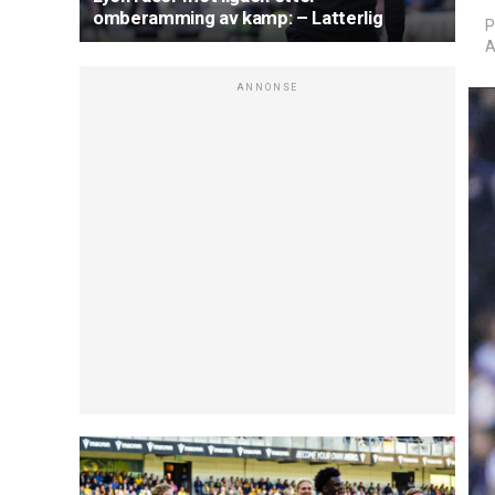
omberamming av kamp: – Latterlig
P
A
ANNONSE