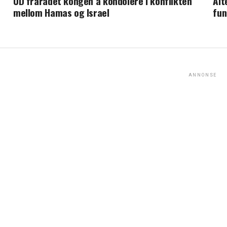
UD frarådet kongen å kondolere i konflikten
Alt
mellom Hamas og Israel
fun
ANNONSE