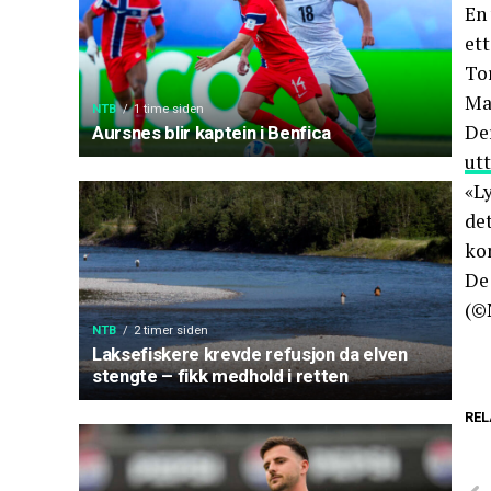
En 
ett
Tor
Mar
NTB
1 time siden
De
Aursnes blir kaptein i Benfica
utt
«Ly
det
ko
De 
(©
NTB
2 timer siden
Laksefiskere krevde refusjon da elven
stengte – fikk medhold i retten
REL