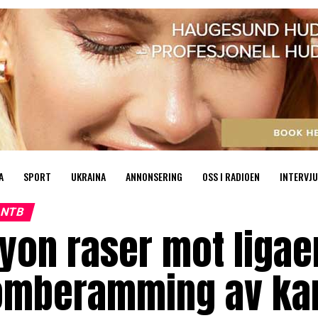
A
SPORT
UKRAINA
ANNONSERING
OSS I RADIOEN
INTERVJU
NTB
yon raser mot ligae
omberamming av kamp