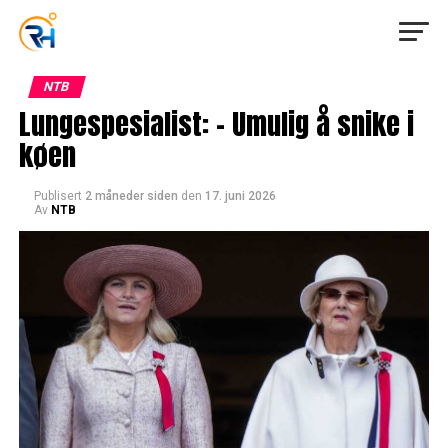
NTB
Lungespesialist: – Umulig å snike i
køen
Publisert
2 måneder siden
den
17. juni 2026
Av
NTB