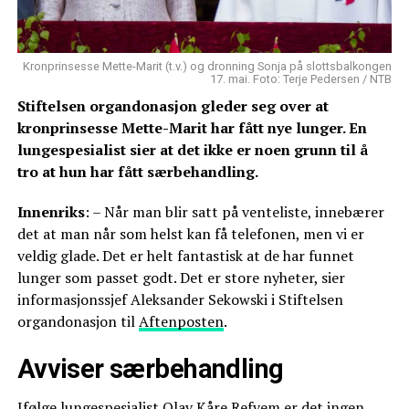
Kronprinsesse Mette-Marit (t.v.) og dronning Sonja på slottsbalkongen
17. mai. Foto: Terje Pedersen / NTB
Stiftelsen organdonasjon gleder seg over at
kronprinsesse Mette-Marit har fått nye lunger. En
lungespesialist sier at det ikke er noen grunn til å
tro at hun har fått særbehandling.
Innenriks
: – Når man blir satt på venteliste, innebærer
det at man når som helst kan få telefonen, men vi er
veldig glade. Det er helt fantastisk at de har funnet
lunger som passet godt. Det er store nyheter, sier
informasjonssjef Aleksander Sekowski i Stiftelsen
organdonasjon til
Aftenposten
.
Avviser særbehandling
Ifølge lungespesialist Olav Kåre Refvem er det ingen