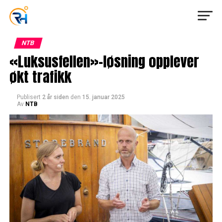
NTB
«Luksusfellen»-løsning opplever
økt trafikk
Publisert
2 år siden
den
15. januar 2025
Av
NTB