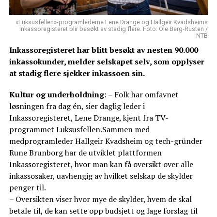
«Luksusfellen»-programlederne Lene Drange og Hallgeir Kvadsheims
Inkassoregisteret blir besøkt av stadig flere. Foto: Ole Berg-Rusten /
NTB
Inkassoregisteret har blitt besøkt av nesten 90.000
inkassokunder, melder selskapet selv, som opplyser
at stadig flere sjekker inkassoen sin.
Kultur og underholdning
: – Folk har omfavnet
løsningen fra dag én, sier daglig leder i
Inkassoregisteret, Lene Drange, kjent fra TV-
programmet Luksusfellen.Sammen med
medprogramleder Hallgeir Kvadsheim og tech-gründer
Rune Brunborg har de utviklet plattformen
Inkassoregisteret, hvor man kan få oversikt over alle
inkassosaker, uavhengig av hvilket selskap de skylder
penger til.
– Oversikten viser hvor mye de skylder, hvem de skal
betale til, de kan sette opp budsjett og lage forslag til