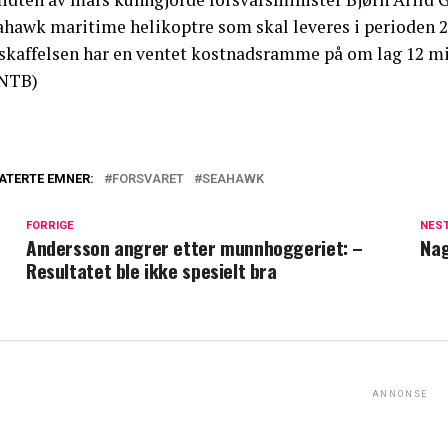
ahawk maritime helikoptre som skal leveres i perioden 20
skaffelsen har en ventet kostnadsramme på om lag 12 mil
NTB)
ATERTE EMNER:
FORSVARET
SEAHAWK
FORRIGE
NES
Andersson angrer etter munnhoggeriet: –
Nag
Resultatet ble ikke spesielt bra
ANNONSE