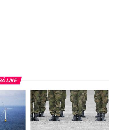
SÅ LIKE