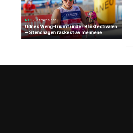
NTB
3 timer siden
Udnes Weng-triumf under Blinkfestivalen
– Stenshagen raskest av mennene