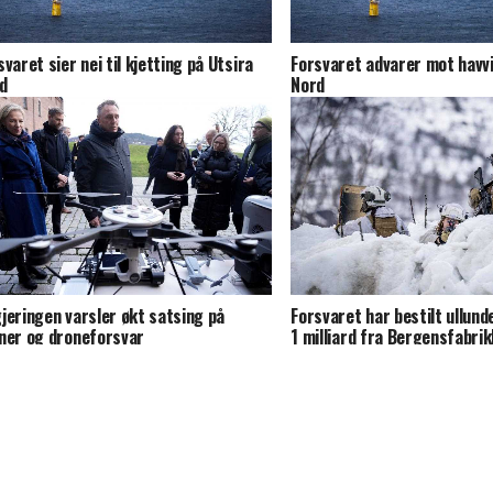
svaret sier nei til kjetting på Utsira
Forsvaret advarer mot havvi
d
Nord
jeringen varsler økt satsing på
Forsvaret har bestilt ullunde
ner og droneforsvar
1 milliard fra Bergensfabrik