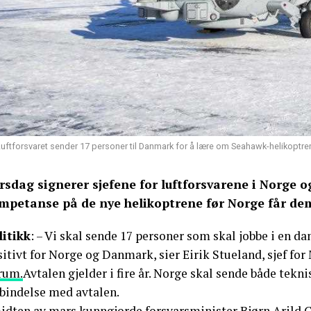
uftforsvaret sender 17 personer til Danmark for å lære om Seahawk-helikoptrene 
rsdag signerer sjefene for luftforsvarene i Norge 
mpetanse på de nye helikoptrene før Norge får de
litikk
: – Vi skal sende 17 personer som skal jobbe i en d
itivt for Norge og Danmark, sier Eirik Stueland, sjef fo
rum.
Avtalen gjelder i fire år. Norge skal sende både tekn
rbindelse med avtalen.
midten av mars kunngjorde forsvarsminister Bjørn Arild 