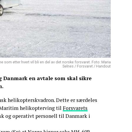
som etter hvert vil bli en del av det norske forsvaret. Foto: Maria
Selnes / Forsvaret / Handout
og Danmark en avtale som skal sikre
m.
ansk helikopterskvadron. Dette er særdeles
r Maritim helikopterving til
Forsvarets
isk og operativt personell til Danmark i
Gram (Sp) at Norge kjøper seks MH-60R