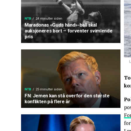
NTB
24 minutter siden
Maradonas «Guds hånd»-ball skal
auksjoneres bort – forventer svimlende
pris
L
To
ko
NTB
25 minutter siden
FN: Jemen kan stå overfor den største
Po
konflikten på flere år
pos
Fo
fo
I 