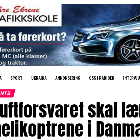
A
SPORT
UKRAINA
ANNONSERING
OSS I RADIOEN
INTERVJU
NTB
uftforsvaret skal 
helikoptrene i Danm