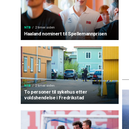
NTB
2 timer siden
Haaland nominert til Spellemannprisen
NTB
2 timer siden
To personer til sykehus etter
voldshendelse i Fredrikstad