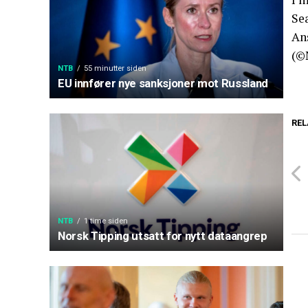
Se
An
(©
NTB
55 minutter siden
EU innfører nye sanksjoner mot Russland
REL
NTB
1 time siden
Norsk Tipping utsatt for nytt dataangrep