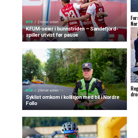
For
Nor
NTB
2 timer siden
KFUM-seier i bunnstriden – Sandefjord-
spiller utvist før pause
Reg
NTB
2 timer siden
dro
Syklist omkom i kollisjon med bil i Nordre
Follo