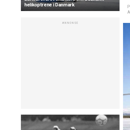
helikoptrene i Danmark
P
A
ANNONSE