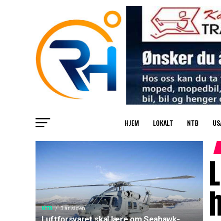
HJEM
LOKALT
NTB
US
L
NTB
3 år siden
Luftforsvaret skal lære om Seahawk-