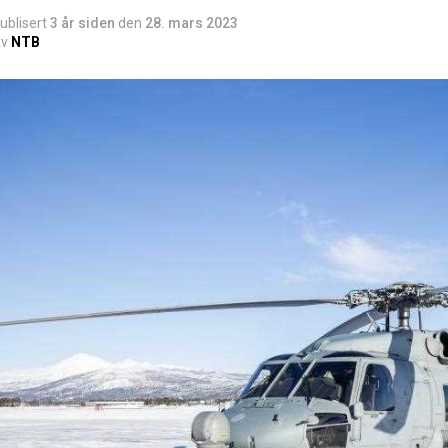
ublisert
3 år siden
den
28. mars 2023
v
NTB