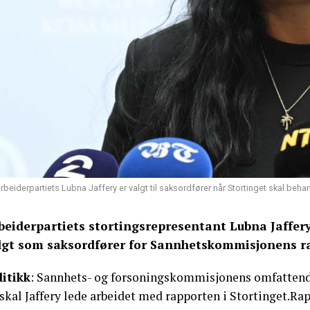
rbeiderpartiets Lubna Jaffery er valgt til saksordfører når Stortinget skal b
beiderpartiets stortingsrepresentant Lubna Jaffery
lgt som saksordfører for Sannhetskommisjonens r
litikk
: Sannhets- og forsoningskommisjonens omfattende 
skal Jaffery lede arbeidet med rapporten i Stortinget.Rap