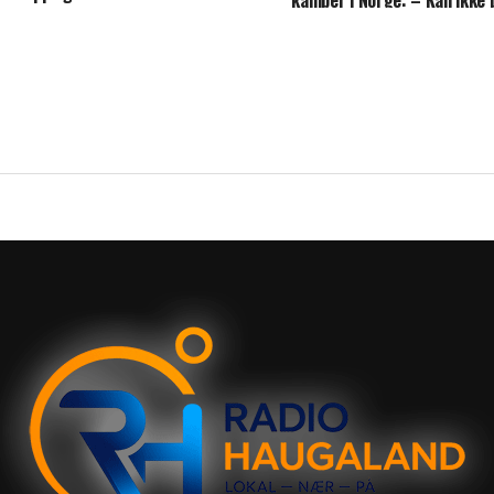
kamper i Norge: – Kan ikke
inn