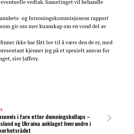
e eventuelle vedtak. Sametinget vil behandle
 Sannhets- og forsoningskommisjonens rapport
d, som gir oss mer kunnskap om en vond del av
nner ikke har fått lov til å være den de er, med
presentant kjenner jeg på et spesielt ansvar for
get, sier Jaffery.
TE
usenvis i fare etter demningskollaps –
sland og Ukraina anklaget hverandre i
kerhetsrådet