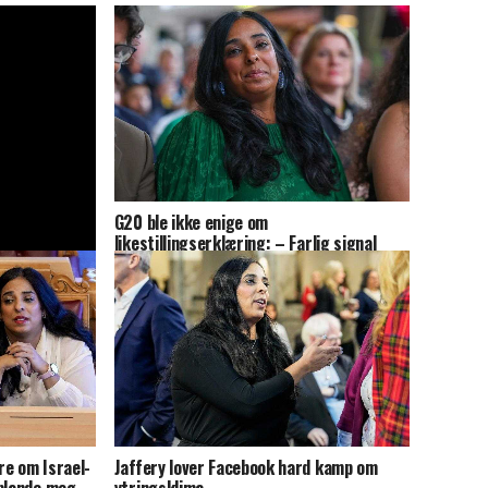
G20 ble ikke enige om
likestillingserklæring: – Farlig signal
på
re om Israel-
Jaffery lover Facebook hard kamp om