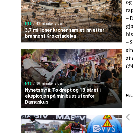
og
rap
– 
NTB
43 minutter siden
gj
3,7 millioner kroner samlet inn etter
his
brannen i Krokstadelva
– S
sin
at 
(©
NTB
58 minutter siden
Nyhetsbyrå: To drept og 13 såret i
REL
eksplosjon på minibuss utenfor
Damaskus