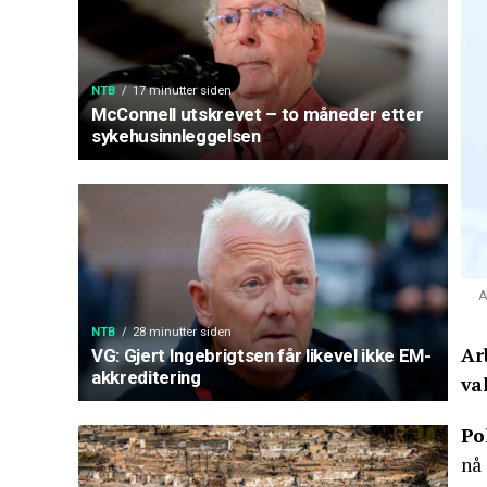
NTB
17 minutter siden
McConnell utskrevet – to måneder etter
sykehusinnleggelsen
A
NTB
28 minutter siden
Ar
VG: Gjert Ingebrigtsen får likevel ikke EM-
akkreditering
va
Po
nå 