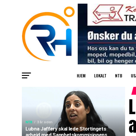
HJEM
LOKALT
NTB
US
L
NTB
3 år siden
Lubna Jaffery skal lede Stortingets
arbeid med Sannhetskommisjonens