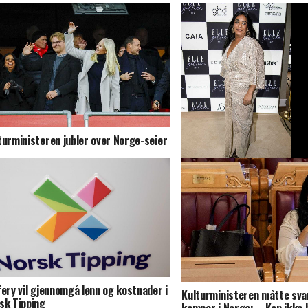
turministeren jubler over Norge-seier
Kulturministeren avslørt – 
Maskorama
fery vil gjennomgå lønn og kostnader i
Kulturministeren måtte sva
sk Tipping