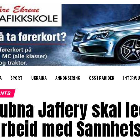
A
SPORT
UKRAINA
ANNONSERING
OSS I RADIOEN
INTERVJU
NTB
ubna Jaffery skal l
arbeid med Sannhe