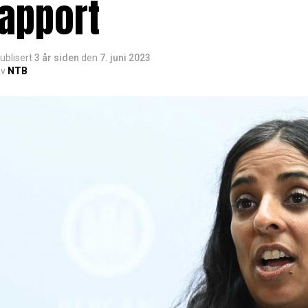
rapport
ublisert
3 år siden
den
7. juni 2023
v
NTB