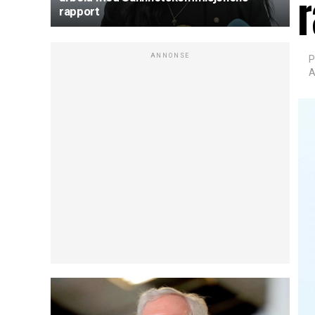
rapport
ANNONSE
P
A