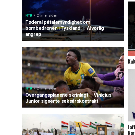
NTB
2 timer siden
Føderal påtalemyndighet om
bombedronen i Tyskland: – Alvorlig
angrep
Kul
NTB
2 timer siden
Overgangsplanene skrinlagt – Vinicius
Junior signerte seksårskontrakt
Jaf
Nor