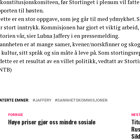
 konstitusjonskomiteen, før Stortinget i plenum vil fatt
porten til høsten.
Dette er en stor oppgave, som jeg går til med ydmykhet.
ør stort inntrykk. Kommisjonen har gjort et viktig arbei
torien vår, sier Lubna Jaffery i en pressemelding.
annheten er at mange samer, kvener/norskfinner og skogfi
 kultur, sitt språk og sin måte å leve på. Som stortingsre
dette er et resultat av en villet politikk, vedtatt av Stortin
NTB)
ATERTE EMNER:
JAFFERY
SANNHETSKOMMISJONEN
FORRIGE
NES
Høye priser gjør oss mindre sosiale
Tit
Rus
Sik