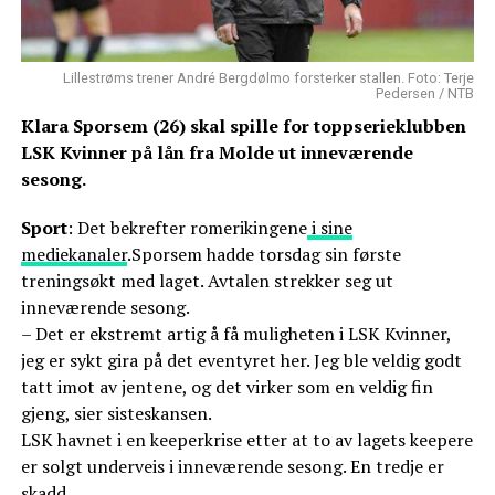
Lillestrøms trener André Bergdølmo forsterker stallen. Foto: Terje
Pedersen / NTB
Klara Sporsem (26) skal spille for toppserieklubben
LSK Kvinner på lån fra Molde ut inneværende
sesong.
Sport
: Det bekrefter romerikingene
i sine
mediekanaler
.Sporsem hadde torsdag sin første
treningsøkt med laget. Avtalen strekker seg ut
inneværende sesong.
– Det er ekstremt artig å få muligheten i LSK Kvinner,
jeg er sykt gira på det eventyret her. Jeg ble veldig godt
tatt imot av jentene, og det virker som en veldig fin
gjeng, sier sisteskansen.
LSK havnet i en keeperkrise etter at to av lagets keepere
er solgt underveis i inneværende sesong. En tredje er
skadd.