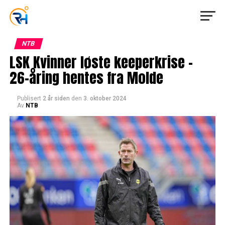
NTB
LSK Kvinner løste keeperkrise –
26-åring hentes fra Molde
Publisert
2 år siden
den
3. oktober 2024
Av
NTB