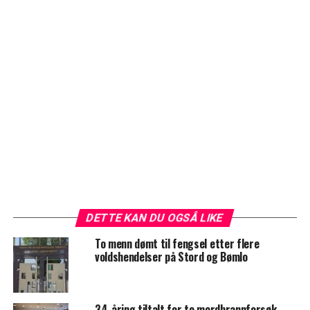
DETTE KAN DU OGSÅ LIKE
To menn dømt til fengsel etter flere
voldshendelser på Stord og Bømlo
34-åring tiltalt for to mordbrannforsøk –