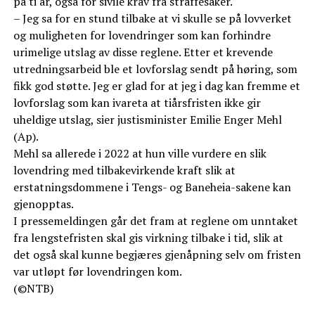
på ti år, også for sivile krav fra straffesaker.
– Jeg sa for en stund tilbake at vi skulle se på lovverket
og muligheten for lovendringer som kan forhindre
urimelige utslag av disse reglene. Etter et krevende
utredningsarbeid ble et lovforslag sendt på høring, som
fikk god støtte. Jeg er glad for at jeg i dag kan fremme et
lovforslag som kan ivareta at tiårsfristen ikke gir
uheldige utslag, sier justisminister Emilie Enger Mehl
(Ap).
Mehl sa allerede i 2022 at hun ville vurdere en slik
lovendring med tilbakevirkende kraft slik at
erstatningsdommene i Tengs- og Baneheia-sakene kan
gjenopptas.
I pressemeldingen går det fram at reglene om unntaket
fra lengstefristen skal gis virkning tilbake i tid, slik at
det også skal kunne begjæres gjenåpning selv om fristen
var utløpt før lovendringen kom.
(©NTB)