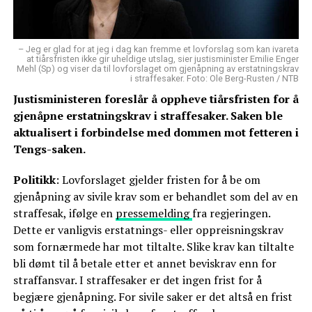
– Jeg er glad for at jeg i dag kan fremme et lovforslag som kan ivareta
at tiårsfristen ikke gir uheldige utslag, sier justisminister Emilie Enger
Mehl (Sp) og viser da til lovforslaget om gjenåpning av erstatningskrav
i straffesaker. Foto: Ole Berg-Rusten / NTB
Justisministeren foreslår å oppheve tiårsfristen for å
gjenåpne erstatningskrav i straffesaker. Saken ble
aktualisert i forbindelse med dommen mot fetteren i
Tengs-saken.
Politikk
: Lovforslaget gjelder fristen for å be om
gjenåpning av sivile krav som er behandlet som del av en
straffesak, ifølge en
pressemelding
fra regjeringen.
Dette er vanligvis erstatnings- eller oppreisningskrav
som fornærmede har mot tiltalte. Slike krav kan tiltalte
bli dømt til å betale etter et annet beviskrav enn for
straffansvar. I straffesaker er det ingen frist for å
begjære gjenåpning. For sivile saker er det altså en frist