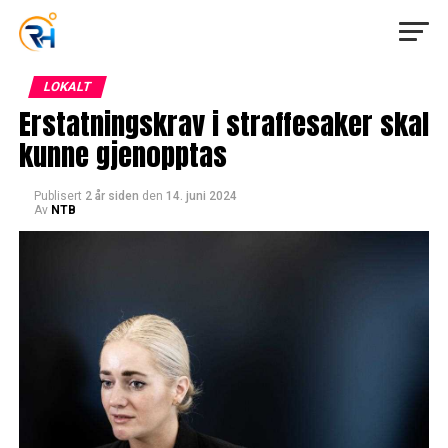
LOKALT
Erstatningskrav i straffesaker skal
kunne gjenopptas
Publisert
2 år siden
den
14. juni 2024
Av
NTB