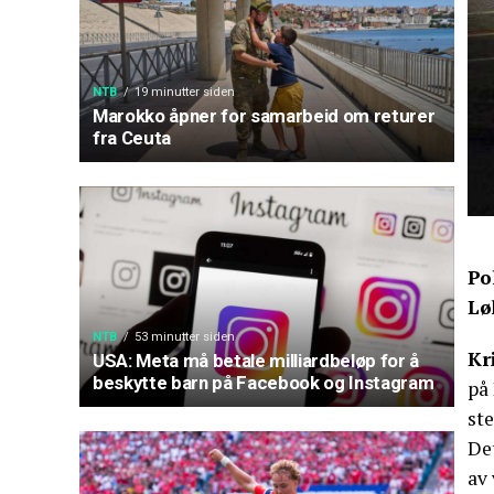
NTB
19 minutter siden
Marokko åpner for samarbeid om returer
fra Ceuta
Po
Lø
NTB
53 minutter siden
Kr
USA: Meta må betale milliardbeløp for å
beskytte barn på Facebook og Instagram
på
ste
Det
av