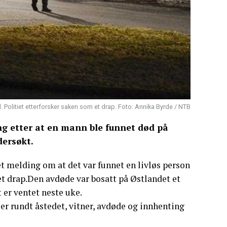
 Politiet etterforsker saken som et drap. Foto: Annika Byrde / NTB
ng etter at en mann ble funnet død på
dersøkt.
et melding om at det var funnet en livløs person
et drap.Den avdøde var bosatt på Østlandet et
 er ventet neste uke.
er rundt åstedet, vitner, avdøde og innhenting