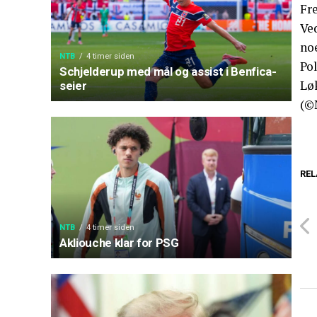
Fr
Ve
no
NTB
4 timer siden
Pol
Schjelderup med mål og assist i Benfica-
Lø
seier
(©
REL
NTB
4 timer siden
Akliouche klar for PSG