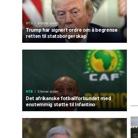
NTB
4 timer siden
Trump har signert ordre om å begrense
retten til statsborgerskap
NTB
5 timer siden
Det afrikanske fotballforbundet med
enstemmig støtte til Infantino