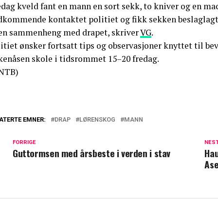
edag kveld fant en mann en sort sekk, to kniver og en ma
dkommende kontaktet politiet og fikk sekken beslaglagt.
en sammenheng med drapet, skriver
VG
.
itiet ønsker fortsatt tips og observasjoner knyttet til b
kenåsen skole i tidsrommet 15–20 fredag.
NTB)
ATERTE EMNER:
DRAP
LØRENSKOG
MANN
FORRIGE
NES
Guttormsen med årsbeste i verden i stav
Hau
Ase