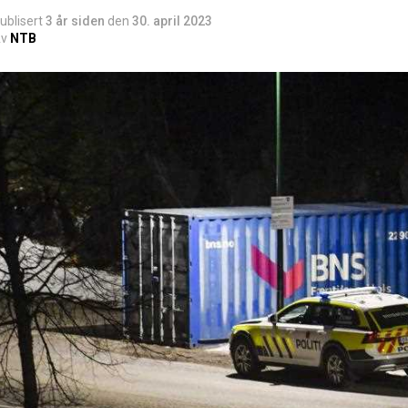
ublisert
3 år siden
den
30. april 2023
v
NTB