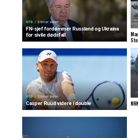
NTB
5 timer siden
FN-sjef fordømmer Russland og Ukraina
Man
for sivile dødsfall
Sto
NTB
5 timer siden
NRK
Casper Ruud videre i double