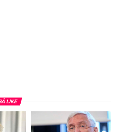
SÅ LIKE