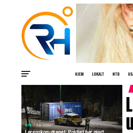
HJEM
LOKALT
NTB
US
L
u
NTB
3 år siden
Lørenskog-drapet: Politiet har gjort