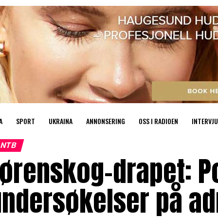
A
SPORT
UKRAINA
ANNONSERING
OSS I RADIOEN
INTERVJU
NTB
ørenskog-drapet: Pol
ndersøkelser på ad