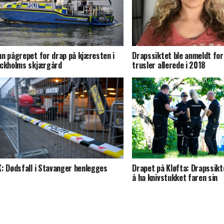
n pågrepet for drap på kjæresten i
Drapssiktet ble anmeldt for 
ckholms skjærgård
trusler allerede i 2018
: Dødsfall i Stavanger henlegges
Drapet på Kløfta: Drapssikt
å ha knivstukket faren sin