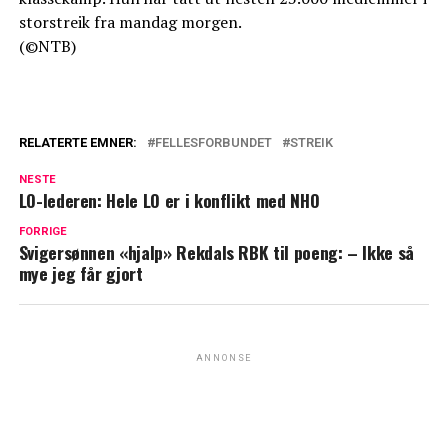
storstreik fra mandag morgen.
(©NTB)
RELATERTE EMNER:
FELLESFORBUNDET
STREIK
NESTE
LO-lederen: Hele LO er i konflikt med NHO
FORRIGE
Svigersønnen «hjalp» Rekdals RBK til poeng: – Ikke så
mye jeg får gjort
ANNONSE