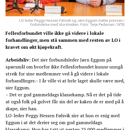
LO-leder Peggy Hessen Følsvik og Jørn Eggum møter pressen i
forbindelse med storstreiken. Foto: Terje Pedersen / NTB
Fellesforbundet ville ikke gå videre i lokale
forhandlinger, men stå sammen med resten av LO i
kravet om økt kjøpekraft.
Arbeidsliv
: Det sier forbundsleder Jørn Eggum på
spørsmål om hvorfor ikke Fellesforbundet kunne unngå
streik for sine medlemmer ved å gå videre i lokale
forhandlinger.– I år ville vi at hele laget skulle være med,
sier Eggum.
– Det er god gammeldags klassekamp. Nå er det på tide
at også folk på gulvet får sin del av kaken de er med på å
skape, sier han.
LO-leder Peggy Hessen Følsvik sier at hun er enig med
Eggum i at det dreier seg om god gammeldags
klassekamp. Hun har tatt ut nesten 23.000 medlemmer i