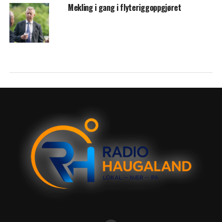
Mekling i gang i flyteriggoppgjøret