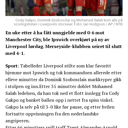
Cody Gakpo, Dominik Szoboszlai og Mohamed Salah kom alle på
scoringslisten i Liverpools storseier. Foto: Ian Hodgson / AP / NTB
En uke etter å ha fått unngjelde med 0-6 mot
Manchester City, ble Ipswich overkjørt på ny av
Liverpool lørdag. Merseyside-klubben seiret til slutt
med 4-1.
Sport
: Tabelleder Liverpool stilte som klar favoritt
hjemme mot Ipswich og tok kommandoen allerede etter
elleve minutter da Dominik Szoboszlais markkryper gikk
i stolpen og inn.Etter 35 minutter doblet Mohamed
Salah ledelsen, da han tok ned et flott innlegg fra Cody
Gakpo og banket ballen opp i nettet fra spiss vinkel.
Gakpo la selv på til 3-0 like før pause, og etter hvilen
fortsatte oppvisningen fra den nederlandske
angriperen.
Etter 66 minutters spill traff Trent Alexander-Arnold