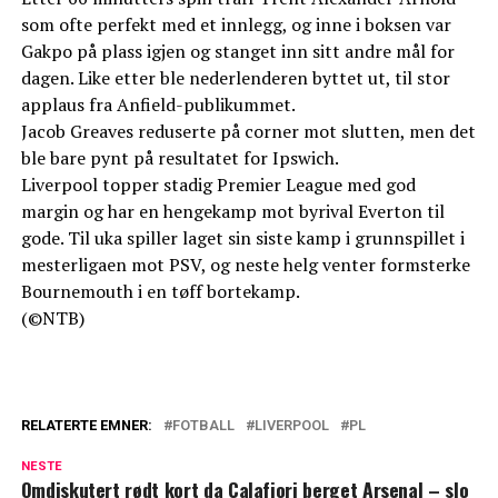
som ofte perfekt med et innlegg, og inne i boksen var
Gakpo på plass igjen og stanget inn sitt andre mål for
dagen. Like etter ble nederlenderen byttet ut, til stor
applaus fra Anfield-publikummet.
Jacob Greaves reduserte på corner mot slutten, men det
ble bare pynt på resultatet for Ipswich.
Liverpool topper stadig Premier League med god
margin og har en hengekamp mot byrival Everton til
gode. Til uka spiller laget sin siste kamp i grunnspillet i
mesterligaen mot PSV, og neste helg venter formsterke
Bournemouth i en tøff bortekamp.
(©NTB)
RELATERTE EMNER:
FOTBALL
LIVERPOOL
PL
NESTE
Omdiskutert rødt kort da Calafiori berget Arsenal – slo