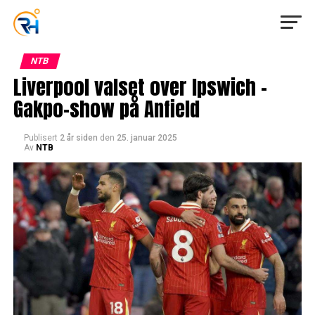
NTB
Liverpool valset over Ipswich –
Gakpo-show på Anfield
Publisert
2 år siden
den
25. januar 2025
Av
NTB