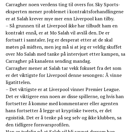
Carragher noen verdens ting til overs for. Sky Sports-
eksperten mener problemet i kontraktsforhandlingene
er at Salah krever mye mer enn Liverpool kan tilby.
– Så grunnen til at Liverpool ikke har tilbudt ham en
kontrakt ennå, er at Mo Salah vil avslå den. De er
fortsatt i samtaler. Jeg er desperat etter at de skal
møtes på midten, men jeg må si at jeg er veldig skuffet
over Mo Salah med tanke på intervjuet etter kampen, sa
Carragher på kanalens sending mandag.
Carragher mener at Salah tar vekk fokuset fra det som
er det viktigste for Liverpool denne sesongen: Å vinne
ligatittelen.
– Det viktigste er at Liverpool vinner Premier League.
Det er viktigere enn noen av disse spillerne, og hvis han
fortsetter å komme med kommentarer eller agenten
hans fortsetter å legge ut kryptiske tweets, er det
egoistisk. Det er å tenke på seg selv og ikke klubben, sa
den tidligere forsvarsprofilen.
Han er tydelig på at Salah vil bli savnet dersom han