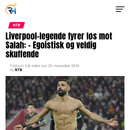
NTB
Liverpool-legende fyrer løs mot
Salah: – Egoistisk og veldig
skuffende
Publisert
2 år siden
den
25. november 2024
Av
NTB