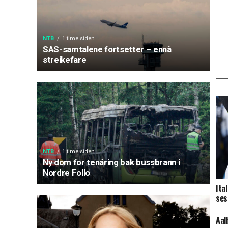
NTB
1 time siden
SAS-samtalene fortsetter – ennå
streikefare
NTB
1 time siden
Ny dom for tenåring bak bussbrann i
Nordre Follo
Ita
ses
Aal