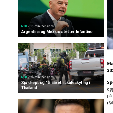
NTB
31 minutter siden
Argentina og Mexico støtter Infantino
Ma
20
NTB
46 minutter siden
Sp
Sju drept og 15 såret i skoleskyting i
Thailand
opp
på
(©