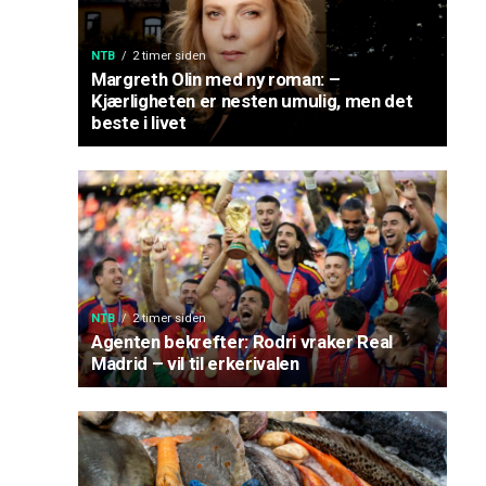
NTB
2 timer siden
Margreth Olin med ny roman: –
Kjærligheten er nesten umulig, men det
beste i livet
NTB
2 timer siden
Agenten bekrefter: Rodri vraker Real
Madrid – vil til erkerivalen