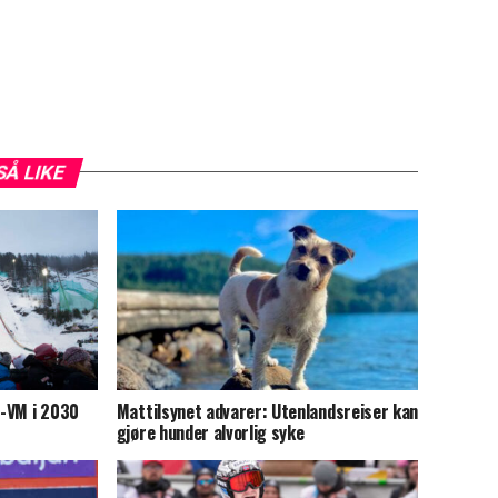
SÅ LIKE
s-VM i 2030
Mattilsynet advarer: Utenlandsreiser kan
gjøre hunder alvorlig syke