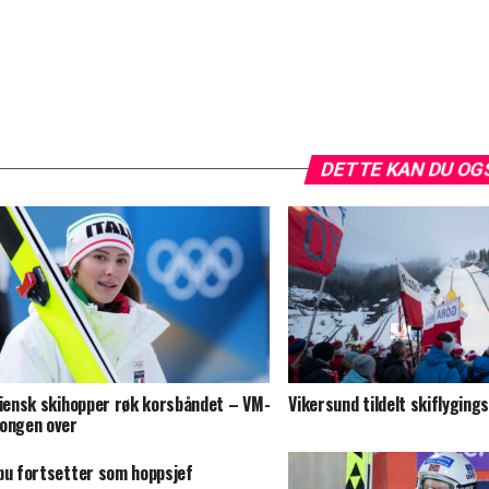
DETTE KAN DU OG
liensk skihopper røk korsbåndet – VM-
Vikersund tildelt skiflyging
ongen over
bu fortsetter som hoppsjef