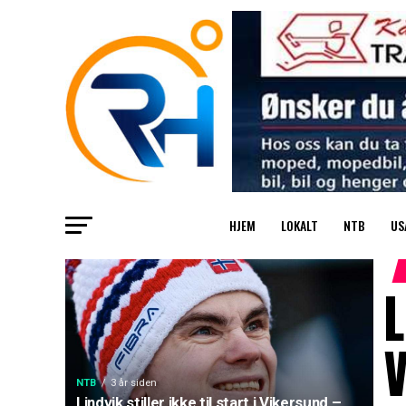
HJEM
LOKALT
NTB
US
L
V
NTB
3 år siden
Lindvik stiller ikke til start i Vikersund –