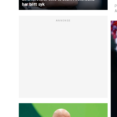
har blitt syk
P
A
ANNONSE