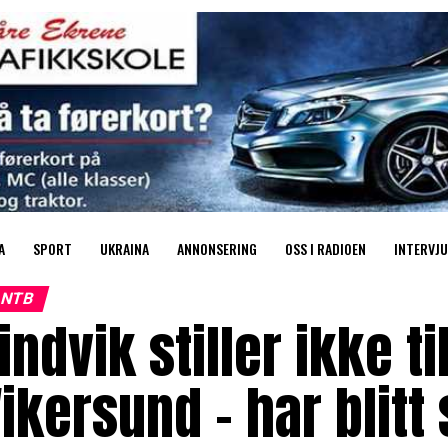
A
SPORT
UKRAINA
ANNONSERING
OSS I RADIOEN
INTERVJU
NTB
indvik stiller ikke til
ikersund – har blitt