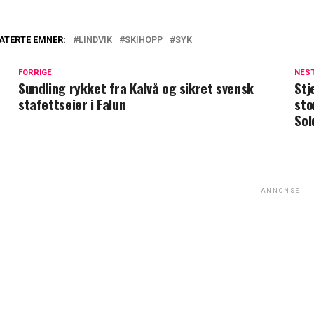
ATERTE EMNER:
LINDVIK
SKIHOPP
SYK
FORRIGE
NES
Sundling rykket fra Kalvå og sikret svensk
Stj
stafettseier i Falun
sto
Sol
ANNONSE