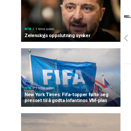
REL
NTB
1 time siden
Zelenskyjs oppslutning synker
NTB
1 time siden
New York Times: Fifa-topper følte seg
presset til å godta Infantinos VM-plan