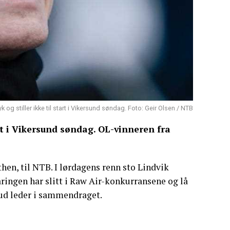
yk og stiller ikke til start i Vikersund søndag. Foto: Geir Olsen / NTB
et i Vikersund søndag. OL-vinneren fra
hen, til NTB. I lørdagens renn sto Lindvik
åringen har slitt i Raw Air-konkurransene og lå
rud leder i sammendraget.