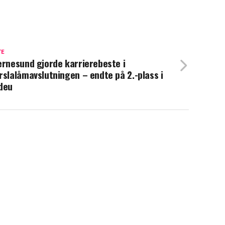
TE
ernesund gjorde karrierebeste i
rslalåmavslutningen – endte på 2.-plass i
deu