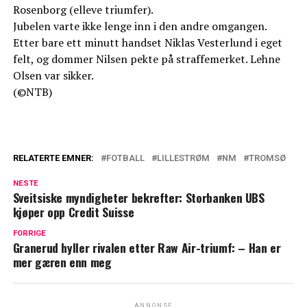
Rosenborg (elleve triumfer).
Jubelen varte ikke lenge inn i den andre omgangen.
Etter bare ett minutt handset Niklas Vesterlund i eget
felt, og dommer Nilsen pekte på straffemerket. Lehne
Olsen var sikker.
(©NTB)
RELATERTE EMNER:
FOTBALL
LILLESTRØM
NM
TROMSØ
NESTE
Sveitsiske myndigheter bekrefter: Storbanken UBS
kjøper opp Credit Suisse
FORRIGE
Granerud hyller rivalen etter Raw Air-triumf: – Han er
mer gæren enn meg
ANNONSE