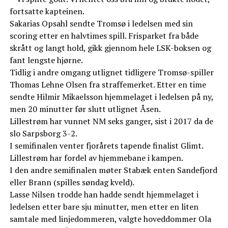
fortsatte kapteinen.
Sakarias Opsahl sendte Tromsø i ledelsen med sin
scoring etter en halvtimes spill. Frisparket fra både
skrått og langt hold, gikk gjennom hele LSK-boksen og
fant lengste hjørne.
Tidlig i andre omgang utlignet tidligere Tromsø-spiller
Thomas Lehne Olsen fra straffemerket. Etter en time
sendte Hilmir Mikaelsson hjemmelaget i ledelsen på ny,
men 20 minutter før slutt utlignet Åsen.
Lillestrøm har vunnet NM seks ganger, sist i 2017 da de
slo Sarpsborg 3-2.
I semifinalen venter fjorårets tapende finalist Glimt.
Lillestrøm har fordel av hjemmebane i kampen.
I den andre semifinalen møter Stabæk enten Sandefjord
eller Brann (spilles søndag kveld).
Lasse Nilsen trodde han hadde sendt hjemmelaget i
ledelsen etter bare sju minutter, men etter en liten
samtale med linjedommeren, valgte hoveddommer Ola