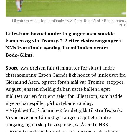
Lillestrøm er klar for semifinale i NM. Foto: Rune Stoltz Bertinussen /
NTB
Lillestrøm havnet under to ganger, men snudde
kampen og slo Tromsø 3-2 etter ekstraomganger i
NMs kvartfinale søndag. I semifinalen venter
Bodø/Glimt.
Sport
: Avgjørelsen falt ti minutter før slutt i andre
ekstraomgang. Espen Garnås fikk hodet på innlegget fra
Gjermund Åsen, og rett foran mål var Tromsø-stopper
August Jenssen uheldig da han satte ballen i eget
mål.Det var en fortjent seier for Lillestrøm, som hadde
mye av banespillet på bortebane søndag.
– Vi jobbet for å få inn 3-2 før det gikk til straffespark.
Vi var mye mer tålmodige i angrepsspillet i andre
omgang, og da skapte vi sjanser, sa Åsen til NRK.
– Vi spilte godt. Vi hentet oss bra inn og brukte hodet,