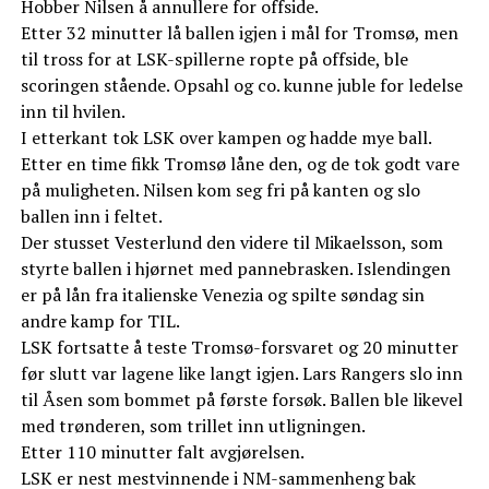
Hobber Nilsen å annullere for offside.
Etter 32 minutter lå ballen igjen i mål for Tromsø, men
til tross for at LSK-spillerne ropte på offside, ble
scoringen stående. Opsahl og co. kunne juble for ledelse
inn til hvilen.
I etterkant tok LSK over kampen og hadde mye ball.
Etter en time fikk Tromsø låne den, og de tok godt vare
på muligheten. Nilsen kom seg fri på kanten og slo
ballen inn i feltet.
Der stusset Vesterlund den videre til Mikaelsson, som
styrte ballen i hjørnet med pannebrasken. Islendingen
er på lån fra italienske Venezia og spilte søndag sin
andre kamp for TIL.
LSK fortsatte å teste Tromsø-forsvaret og 20 minutter
før slutt var lagene like langt igjen. Lars Rangers slo inn
til Åsen som bommet på første forsøk. Ballen ble likevel
med trønderen, som trillet inn utligningen.
Etter 110 minutter falt avgjørelsen.
LSK er nest mestvinnende i NM-sammenheng bak