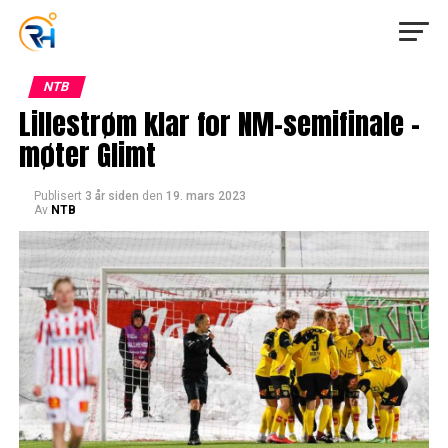
NTB
Lillestrøm klar for NM-semifinale –
møter Glimt
Publisert
3 år siden
den
19. mars 2023
Av
NTB