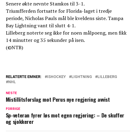
Senere økte nevnte Stamkos til 3-1.
Triumfferden fortsatte for Florida-laget i tredje
periode, Nicholas Pauls mål ble kveldens siste. Tampa
Bay Lightning vant til slutt 4-1.
Lilleberg noterte seg ikke for noen målpoeng, men fikk
14 minutter og 35 sekunder på isen.
(©NTB)
RELATERTE EMNER:
ISHOCKEY
LIGHTNING
LILLEBERG
NHL
NESTE
Mistillitsforslag mot Perus nye regjering avvist
FORRIGE
Sp-veteran fyrer løs mot egen regjering: – De skuffer
og sjokkerer