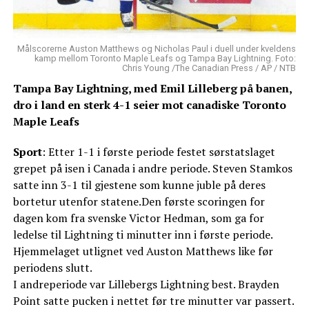
Målscorerne Auston Matthews og Nicholas Paul i duell under kveldens
kamp mellom Toronto Maple Leafs og Tampa Bay Lightning. Foto:
Chris Young /The Canadian Press / AP / NTB
Tampa Bay Lightning, med Emil Lilleberg på banen,
dro i land en sterk 4-1 seier mot canadiske Toronto
Maple Leafs
Sport
: Etter 1-1 i første periode festet sørstatslaget
grepet på isen i Canada i andre periode. Steven Stamkos
satte inn 3-1 til gjestene som kunne juble på deres
bortetur utenfor statene.Den første scoringen for
dagen kom fra svenske Victor Hedman, som ga for
ledelse til Lightning ti minutter inn i første periode.
Hjemmelaget utlignet ved Auston Matthews like før
periodens slutt.
I andreperiode var Lillebergs Lightning best. Brayden
Point satte pucken i nettet før tre minutter var passert.