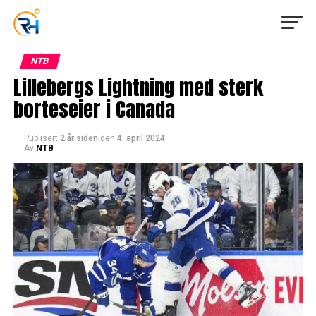
NTB
Lillebergs Lightning med sterk
borteseier i Canada
Publisert
2 år siden
den
4. april 2024
Av
NTB