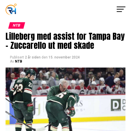
NTB
Lilleberg med assist for Tampa Bay
– Zuccarello ut med skade
Publisert
2 år siden
den
15. november 2024
Av
NTB