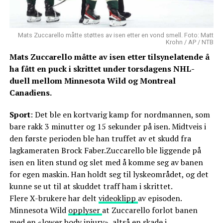
Mats Zuccarello måtte støttes av isen etter en vond smell. Foto: Matt
Krohn / AP / NTB
Mats Zuccarello måtte av isen etter tilsynelatende å
ha fått en puck i skrittet under torsdagens NHL-
duell mellom Minnesota Wild og Montreal
Canadiens.
Sport
: Det ble en kortvarig kamp for nordmannen, som
bare rakk 3 minutter og 15 sekunder på isen. Midtveis i
den første perioden ble han truffet av et skudd fra
lagkameraten Brock Faber.Zuccarello ble liggende på
isen en liten stund og slet med å komme seg av banen
for egen maskin. Han holdt seg til lyskeområdet, og det
kunne se ut til at skuddet traff ham i skrittet.
Flere X-brukere har delt
videoklipp
av episoden.
Minnesota Wild
opplyser
at Zuccarello forlot banen
med en «lower body injury», altså en skade i