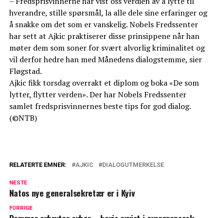
– Fredsprisvinnerne har vist oss verdien av å lytte til
hverandre, stille spørsmål, la alle dele sine erfaringer og
å snakke om det som er vanskelig. Nobels Fredssenter
har sett at Ajkic praktiserer disse prinsippene når han
møter dem som soner for svært alvorlig kriminalitet og
vil derfor hedre han med Månedens dialogstemme, sier
Fløgstad.
Ajkic fikk torsdag overrakt et diplom og boka «De som
lytter, flytter verden». Der har Nobels Fredssenter
samlet fredsprisvinnernes beste tips for god dialog.
(©NTB)
RELATERTE EMNER:
AJKIC
DIALOGUTMERKELSE
NESTE
Natos nye generalsekretær er i Kyiv
FORRIGE