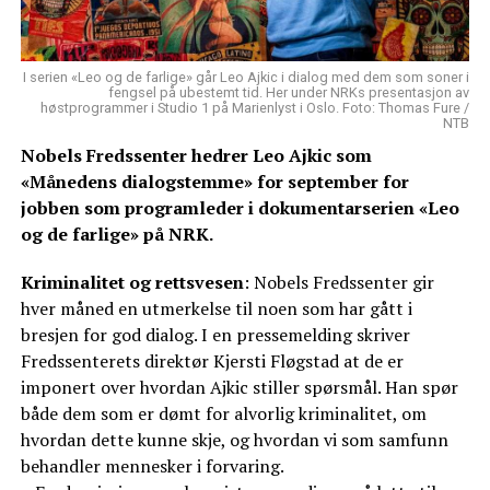
I serien «Leo og de farlige» går Leo Ajkic i dialog med dem som soner i
fengsel på ubestemt tid. Her under NRKs presentasjon av
høstprogrammer i Studio 1 på Marienlyst i Oslo. Foto: Thomas Fure /
NTB
Nobels Fredssenter hedrer Leo Ajkic som
«Månedens dialogstemme» for september for
jobben som programleder i dokumentarserien «Leo
og de farlige» på NRK.
Kriminalitet og rettsvesen
: Nobels Fredssenter gir
hver måned en utmerkelse til noen som har gått i
bresjen for god dialog. I en pressemelding skriver
Fredssenterets direktør Kjersti Fløgstad at de er
imponert over hvordan Ajkic stiller spørsmål. Han spør
både dem som er dømt for alvorlig kriminalitet, om
hvordan dette kunne skje, og hvordan vi som samfunn
behandler mennesker i forvaring.