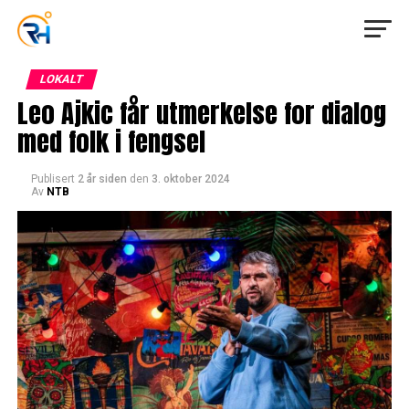
LOKALT
Leo Ajkic får utmerkelse for dialog
med folk i fengsel
Publisert
2 år siden
den
3. oktober 2024
Av
NTB