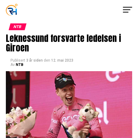
NTB
Leknessund forsvarte ledelsen i
Giroen
Publisert
3 år siden
den
12. mai 2023
Av
NTB