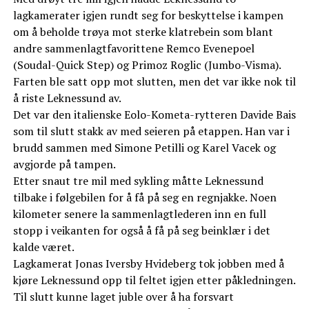
lagkamerater igjen rundt seg for beskyttelse i kampen
om å beholde trøya mot sterke klatrebein som blant
andre sammenlagtfavorittene Remco Evenepoel
(Soudal-Quick Step) og Primoz Roglic (Jumbo-Visma).
Farten ble satt opp mot slutten, men det var ikke nok til
å riste Leknessund av.
Det var den italienske Eolo-Kometa-rytteren Davide Bais
som til slutt stakk av med seieren på etappen. Han var i
brudd sammen med Simone Petilli og Karel Vacek og
avgjorde på tampen.
Etter snaut tre mil med sykling måtte Leknessund
tilbake i følgebilen for å få på seg en regnjakke. Noen
kilometer senere la sammenlagtlederen inn en full
stopp i veikanten for også å få på seg beinklær i det
kalde været.
Lagkamerat Jonas Iversby Hvideberg tok jobben med å
kjøre Leknessund opp til feltet igjen etter påkledningen.
Til slutt kunne laget juble over å ha forsvart