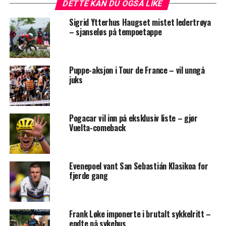
DETTE KAN DU OGSÅ LIKE
Sigrid Ytterhus Haugset mistet ledertrøya
– sjanseløs på tempoetappe
Puppe-aksjon i Tour de France – vil unngå
juks
Pogacar vil inn på eksklusiv liste – gjør
Vuelta-comeback
Evenepoel vant San Sebastián Klasikoa for
fjerde gang
Frank Løke imponerte i brutalt sykkelritt –
endte på sykehus