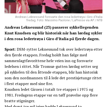
Andreas Leknessund forsvarte den rosa ledertrøya i Giro d'Italia
fredag. Foto: Massimo Paolone / LaPresse via AP / NTB
Andreas Leknessund (23) passerer sykkellegenden
Knut Knudsen og blir historisk når han lørdag sykler
i den rosa ledertrøya i Giro d’Italia på fjerde dagen.
Sport
: DSM-rytter Leknessund tok over ledertrøya etter
den fjerde etappen. Fredag holdt han følge med
sammenlagtfavorittene hele veien inn og forsvarte
ledelsen i rittet. Når Tromsø-gutten lørdag setter seg
på sykkelen til den åttende etappen, blir han historisk
som den nordmannen til å lede det prestisjetunge rittet
i flest etapper med sine fire.
Knudsen ledet Giroen i totalt tre etapper i 1975 og
1981. Fredagens etappe var en tøff prøvelse opp flere
bratte stigninger.
Med drøyt tre mil igjen hadde Leknessund to