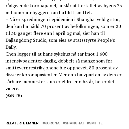
rådgivende koronapanel, anslår at flertallet av byens 25
millioner innbyggere kan ha blitt smittet.
– Nå er spredningen i epidemien i Shanghai veldig stor,
den kan ha nådd 70 prosent av befolkningen, som er 20
til 30 ganger flere enn i april og mai, sier han til
Dajiangdong Studio, som eies av statsstyrte People’s
Daily.
Chen legger til at hans sykehus nå tar imot 1.600
intensivpasienter daglig, dobbelt så mange som før
smittevernrestriksjonene ble opphevet. 80 prosent av
disse er koronapasienter. Mer enn halvparten av dem er
sårbare mennesker som er eldre enn 65 år, heter det
videre.
(©NTB)
RELATERTE EMNER:
KORONA
SHANGHAI
SMITTE