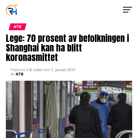
NTB
Lege: 70 prosent av befolkningen i
Shanghai kan ha blitt
koronasmittet
Publisert
4 år siden
den
3. januar 2023
Av
NTB