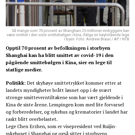
Så mange som 70 prosent av Shanghais 25 millioner innbyggere kan
være smittet i den siste smittebølgen i Kina, ifølge en høytstående lege
i byen. Foto: Andrew Braun / AP / NTB
Opptil 70 prosent av befolkningen i storbyen
Shanghai kan ha blitt smittet av covid-19 i den
pågående smittebølgen i Kina, sier en lege til
statlige medier.
Politikk
: Det skyhøye smittetrykket kommer etter at
landets myndigheter brått løsnet opp i de svært
strenge smitteverntiltakene som har vært gjeldende i
Kina de siste årene. Lempingen kom med lite forvarsel
og forberedelser, og sykehus og krematorier i landet har
raskt blitt overbelastet.
Lege Chen Erzhen, som er visepresident ved Ruijin-
sykehuset i Shanghai og også sitter i storbyens