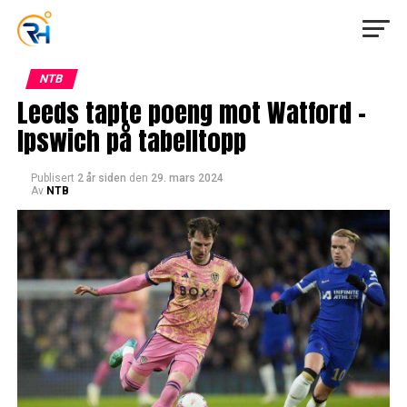
NTB
Leeds tapte poeng mot Watford –
Ipswich på tabelltopp
Publisert
2 år siden
den
29. mars 2024
Av
NTB