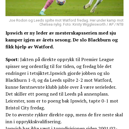
Joe Rodon og Leeds spilte mot Watford fredag. Her under kamp mot
Chelsea nylig. Foto: Kirsty Wigglesworth / AP / NTB
Ipswich er ny leder av mesterskapsserien med sju
kamper igjen av årets sesong. De slo Blackburn og
fikk hjelp av Watford.
Sport
: Jakten på direkte opprykk til Premier League
spisser seg ordentlig til for tiden, og fredag ble det
endringer i tetsjiktet.Ipswich gjorde jobben og slo
Blackburn 1-0, og da Leeds spilte 2-2 mot Watford,
kunne førstnevnte klubb juble over å være serieleder.
Det skiller ett poeng ned til Leeds på annenplass.
Leicester, som er to poeng bak Ipswich, tapte 0-1 mot
Bristol City fredag.
De to øverste rykker direkte opp, mens de fire neste skal
inn i opprykkskvalifisering.
Ipswich har ikke vært i toppdivisjonen siden 2001/02-